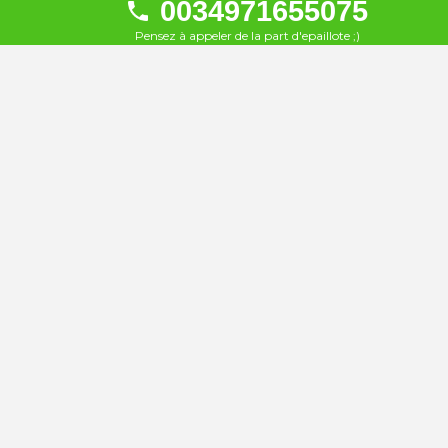
0034971655075
Ponderosa Beach
20
Pensez à appeler de la part d'epaillote ;)
À 33 km
Hipotels Bahía Grande
21
À 33 km
Hipotels Dunas Cala Millor
22
À 33 km
HIPOTELS HIPOCAMPO
23
PLAYA
À 33 km
Protur Playa Cala Millor Hotel
24
À 33 km
Hipotels Mercedes