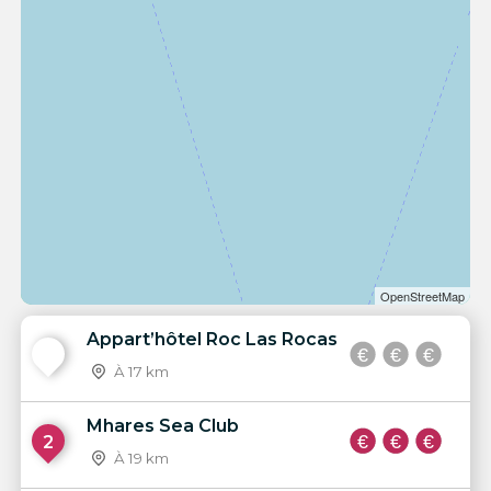
OpenStreetMap
Appart’hôtel Roc Las Rocas
1
À 17 km
Mhares Sea Club
2
À 19 km