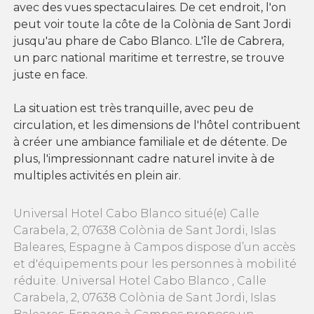
avec des vues spectaculaires. De cet endroit, l'on
peut voir toute la côte de la Colònia de Sant Jordi
jusqu'au phare de Cabo Blanco. L'île de Cabrera,
un parc national maritime et terrestre, se trouve
juste en face.
La situation est très tranquille, avec peu de
circulation, et les dimensions de l'hôtel contribuent
à créer une ambiance familiale et de détente. De
plus, l'impressionnant cadre naturel invite à de
multiples activités en plein air.
Universal Hotel Cabo Blanco situé(e) Calle
Carabela, 2, 07638 Colònia de Sant Jordi, Islas
Baleares, Espagne à Campos dispose d’un accès
et d'équipements pour les personnes à mobilité
réduite. Universal Hotel Cabo Blanco , Calle
Carabela, 2, 07638 Colònia de Sant Jordi, Islas