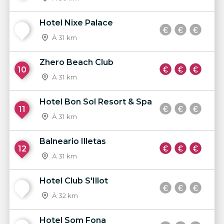
Hotel Nixe Palace
9
À 31 km
Zhero Beach Club
10
À 31 km
Hotel Bon Sol Resort & Spa
11
À 31 km
Balneario Illetas
12
À 31 km
Hotel Club S'Illot
13
À 32 km
Hotel Som Fona