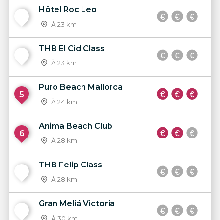
Hôtel Roc Leo
3
À 23 km
THB El Cid Class
4
À 23 km
Puro Beach Mallorca
5
À 24 km
Anima Beach Club
6
À 28 km
THB Felip Class
7
À 28 km
Gran Meliá Victoria
8
À 30 km