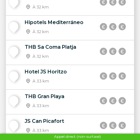
14
À 32 km
Hipotels Mediterráneo
15
À 32 km
THB Sa Coma Platja
16
À 32 km
Hotel JS Horitzo
17
À 33 km
THB Gran Playa
18
À 33 km
JS Can Picafort
19
À 33 km
Appel direct (non-surtaxé)