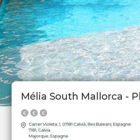
Mélia South Mallorca - P
Carrer Violeta, 1, 07181 Calvià, Illes Balears, Espagne
7181
,
Calvia
Majorque
,
Espagne