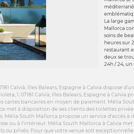
méditerranée
emblématiq
La large gam
Mallorca com
soins de bea
heures sur 
restaurant ex
deux se trou
24h / 24, un
 07181 Calvià, Illes Balears, Espagne à Calvia dispose 
ioleta, 1, 07181 Calvià, Illes Balears, Espagne à Calvia
les cartes bancaires en moyen de paiement. Mélia Sou
a met à disposition de ses clients des toilettes privé
els. Mélia South Mallorca propose un service d'accès à 
e ou à l'intérieur. Mélia South Mallorca à Calvia met 
s ou privés. Pour que votre venue soit exceptionnell