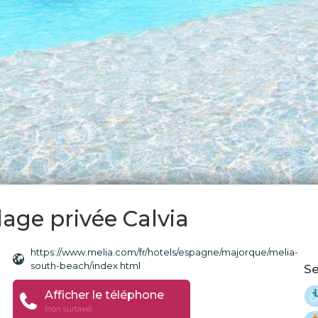
lage privée Calvia
https://www.melia.com/fr/hotels/espagne/majorque/melia-
south-beach/index.html
Se
Afficher le téléphone
(non surtaxé)