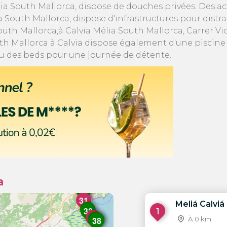
ia South Mallorca, dispose de douches privées. Des ac
 South Mallorca, dispose d'infrastructures pour distrair
th Mallorca,à Calvia Mélia South Mallorca, Carrer Violet
th Mallorca à Calvia dispose également d'une piscine 
 ou des beds pour une journée de détente.
a
40
35
36
31
Meliá Calvi
33
32
1
34
37
39
38
À 0 km