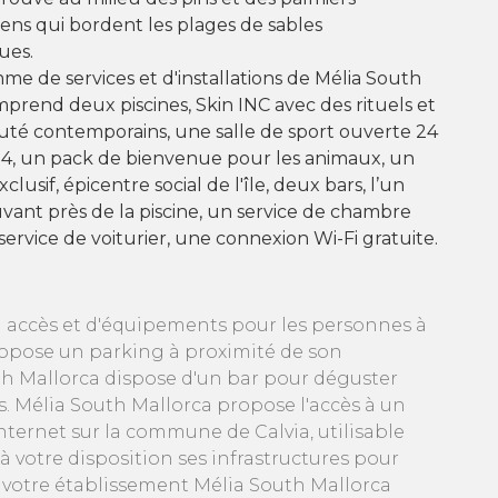
ns qui bordent les plages de sables
ues.
me de services et d'installations de Mélia South
prend deux piscines, Skin INC avec des rituels et
uté contemporains, une salle de sport ouverte 24
24, un pack de bienvenue pour les animaux, un
clusif, épicentre social de l'île, deux bars, l’un
vant près de la piscine, un service de chambre
 service de voiturier, une connexion Wi-Fi gratuite.
d’un accès et d'équipements pour les personnes à
 propose un parking à proximité de son
th Mallorca dispose d'un bar pour déguster
es. Mélia South Mallorca propose l'accès à un
internet sur la commune de Calvia, utilisable
à votre disposition ses infrastructures pour
e votre établissement Mélia South Mallorca