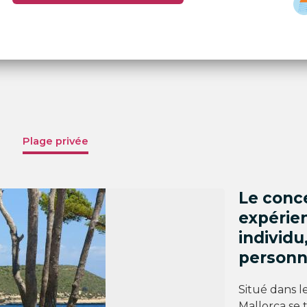
Plage privée
Le conce
expérie
individu
personna
Situé dans le
Mallorca se 