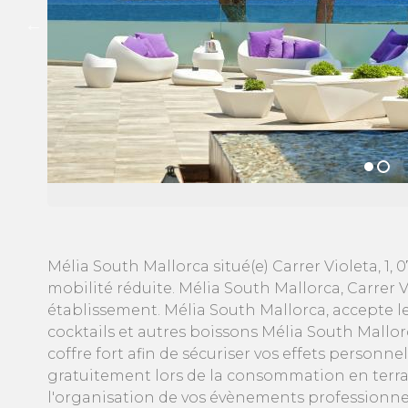
Mélia South Mallorca situé(e) Carrer Violeta, 1,
mobilité réduite. Mélia South Mallorca, Carrer V
établissement. Mélia South Mallorca, accepte 
cocktails et autres boissons Mélia South Mallorc
coffre fort afin de sécuriser vos effets personn
gratuitement lors de la consommation en terrass
l'organisation de vos évènements professionnel