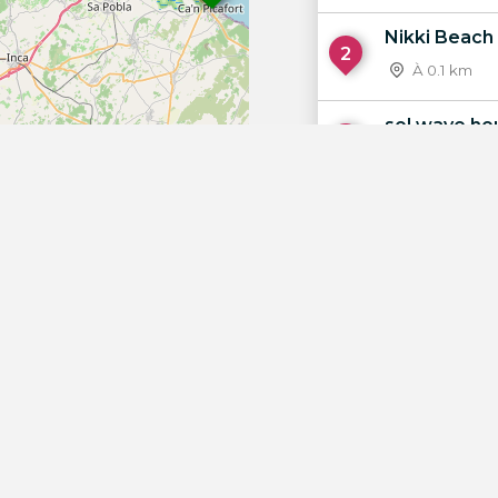
Nikki Beach
2
À 0.1 km
sol wave ho
3
À 0.3 km
BH Mallorca
4
À 0.4 km
Hotel Samo
5
À 0.4 km
Hotel Sol K
6
À 0.5 km
30
OpenStreetMap
Hotel Vistas
7