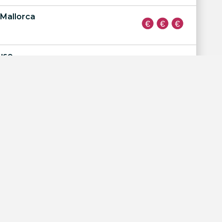
 Mallorca
use
s
atmandu Park & Resort
ol