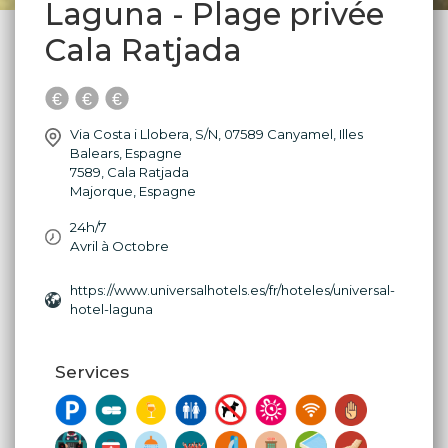
Laguna - Plage privée
Cala Ratjada
Via Costa i Llobera, S/N, 07589 Canyamel, Illes
Balears, Espagne
7589
,
Cala Ratjada
Majorque
,
Espagne
24h/7
Avril à Octobre
https://www.universalhotels.es/fr/hoteles/universal-
hotel-laguna
Services