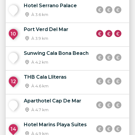
Hotel Serrano Palace
9
À 3.6 km
Port Verd Del Mar
10
À 3.9 km
Sunwing Cala Bona Beach
11
À 4.2 km
THB Cala Lliteras
12
À 4.6 km
Aparthotel Cap De Mar
13
À 4.7 km
Hotel Marins Playa Suites
14
À 4.9 km