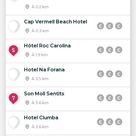
À 0.2 km
Cap Vermell Beach Hotel
4
À 0.3 km
Hôtel Roc Carolina
5
À 1.9 km
Hotel Na Forana
6
À 3.5 km
Son Moll Sentits
7
À 3.6 km
Hotel Clumba
8
À 3.6 km