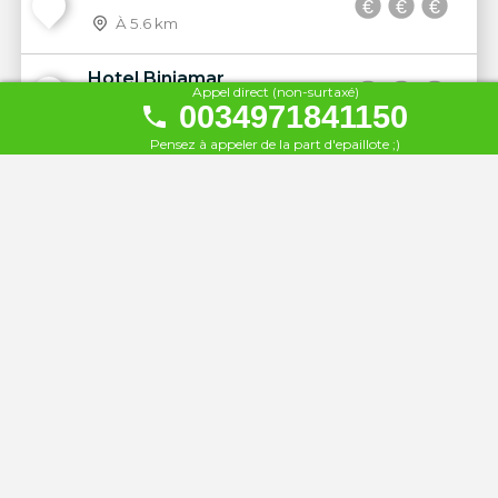
20
À 5.6 km
Hotel Biniamar
Appel direct (non-surtaxé)
21
0034971841150
À 5.6 km
Pensez à appeler de la part d'epaillote ;)
Sentido Playa del Moro
22
À 5.6 km
Hôtel Sentido Castell de Mar
23
À 5.7 km
Hipotels Mercedes
24
À 5.9 km
Protur Playa Cala Millor Hotel
25
À 5.9 km