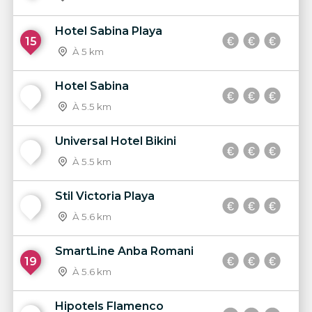
Hotel Sabina Playa
15
À 5 km
Hotel Sabina
16
À 5.5 km
Universal Hotel Bikini
17
À 5.5 km
Stil Victoria Playa
18
À 5.6 km
SmartLine Anba Romani
19
À 5.6 km
Hipotels Flamenco