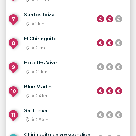
Santos Ibiza
7
À 1 km
El Chiringuito
8
À 2 km
Hotel Es Vivé
9
À 2.1 km
Blue Marlin
10
À 2.4 km
Sa Trinxa
11
À 2.6 km
Chiringuito cala escondida