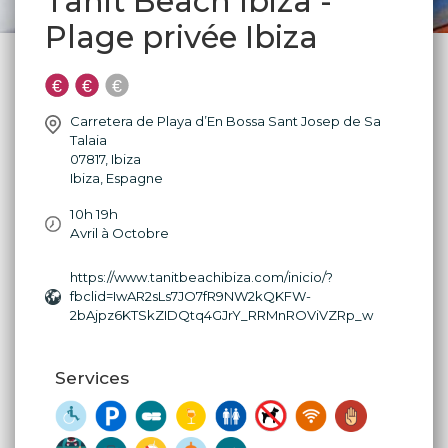
Tanit Beach Ibiza -
Plage privée Ibiza
Carretera de Playa d’En Bossa Sant Josep de Sa
Talaia
07817
,
Ibiza
Ibiza
,
Espagne
10h 19h
Avril à Octobre
https://www.tanitbeachibiza.com/inicio/?
fbclid=IwAR2sLs7JO7fR9NW2kQKFW-
2bAjpz6KTSkZIDQtq4GJrY_RRMnROViVZRp_w
Services