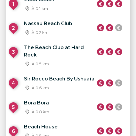
1
À 0.1 km
Nassau Beach Club
2
À 0.2 km
The Beach Club at Hard
3
Rock
À 0.5 km
Sir Rocco Beach By Ushuaïa
4
À 0.6 km
Bora Bora
5
À 0.8 km
Beach House
6
À 0.9 km