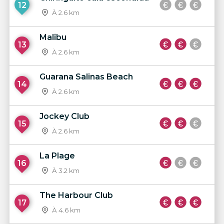
12
À 2.6 km
Malibu
13
À 2.6 km
Guarana Salinas Beach
14
À 2.6 km
Jockey Club
15
À 2.6 km
La Plage
16
À 3.2 km
The Harbour Club
17
À 4.6 km