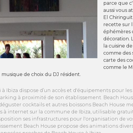
parce que c
aussi vous a
El Chiringui
recette sur 
éphémères d'
décoration. 
la cuisine d
comme des sp
carte des co
comme le Mo
musique de choix du DJ résident.
i à Ibiza dispose d’un accès et d'équipements pour le
parking à proximité de son établissement. Beach Hous
guster cocktails et autres boissons Beach House met à
s à internet sur la commune de Ibiza, utilisable grat
disposition ses infrastructures pour l'organisation de 
blissement Beach House propose des animations divers