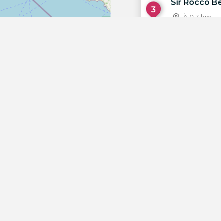
Sir Rocco B
3
À 0.3 km
The Beach C
4
À 0.4 km
Nassau Bea
5
À 0.7 km
Coco beach
6
À 0.8 km
OpenStreetMap
Tanit Beach 
7
À 0.9 km
Hotel Es Viv
8
À 1.2 km