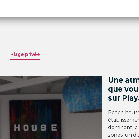
Plage privée
Une atm
que vou
sur Play
Beach house 
établissemen
dominant la 
zones, un di