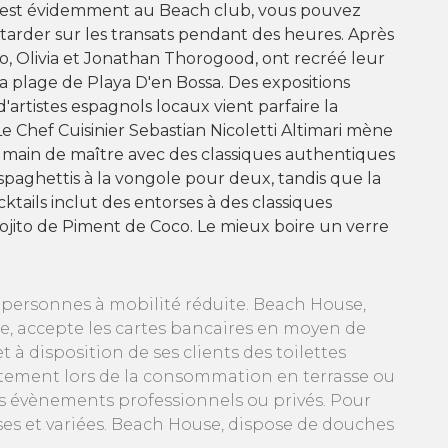
'est évidemment au Beach club, vous pouvez
ttarder sur les transats pendant des heures. Après
to, Olivia et Jonathan Thorogood, ont recréé leur
la plage de Playa D'en Bossa. Des expositions
artistes espagnols locaux vient parfaire la
Le Chef Cuisinier Sebastian Nicoletti Altimari mène
e main de maître avec des classiques authentiques
aghettis à la vongole pour deux, tandis que la
cktails inclut des entorses à des classiques
jito de Piment de Coco. Le mieux boire un verre
s personnes à mobilité réduite. Beach House,
e, accepte les cartes bancaires en moyen de
 disposition de ses clients des toilettes
uitement lors de la consommation en terrasse ou
vos évènements professionnels ou privés. Pour
es et variées. Beach House, dispose de douches