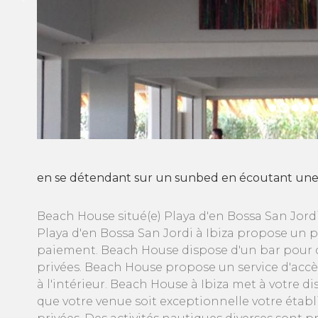
en se détendant sur un sunbed en écoutant une 
Beach House situé(e) Playa d'en Bossa San Jord
Playa d'en Bossa San Jordi à Ibiza propose un 
paiement. Beach House dispose d'un bar pour dé
privées. Beach House propose un service d'accè
à l'intérieur. Beach House à Ibiza met à votre 
que votre venue soit exceptionnelle votre éta