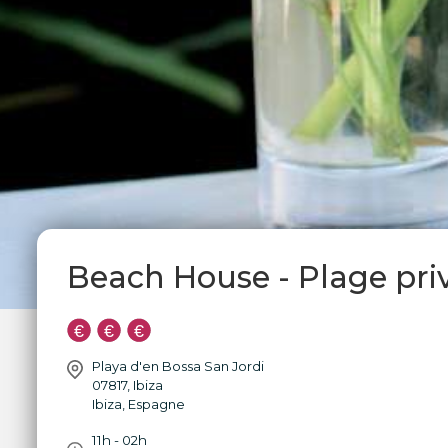
Beach House - Plage priv
Playa d'en Bossa San Jordi
07817
,
Ibiza
Ibiza
,
Espagne
11h - 02h