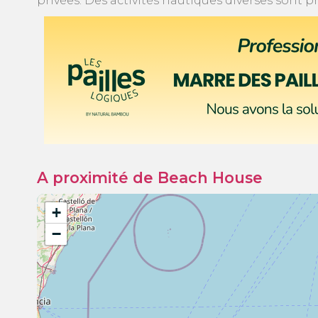
privées. Des activités nautiques diverses sont 
A proximité de Beach House
+
−