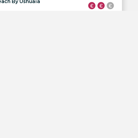
each By Ushuaïa
lub at Hard Rock
ch Club
Ibiza
Code d'intégration
é