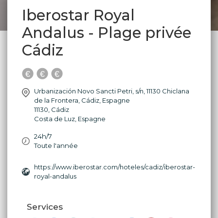
Iberostar Royal
Andalus - Plage privée
Cádiz
Urbanización Novo Sancti Petri, s/n, 11130 Chiclana
de la Frontera, Cádiz, Espagne
11130
,
Cádiz
Costa de Luz
,
Espagne
24h/7
Toute l'année
https://www.iberostar.com/hoteles/cadiz/iberostar-
royal-andalus
Services