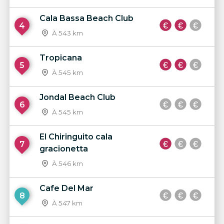
Cala Bassa Beach Club
4
À 543 km
Tropicana
5
À 545 km
Jondal Beach Club
6
À 545 km
El Chiringuito cala
7
gracionetta
À 546 km
Cafe Del Mar
8
À 547 km