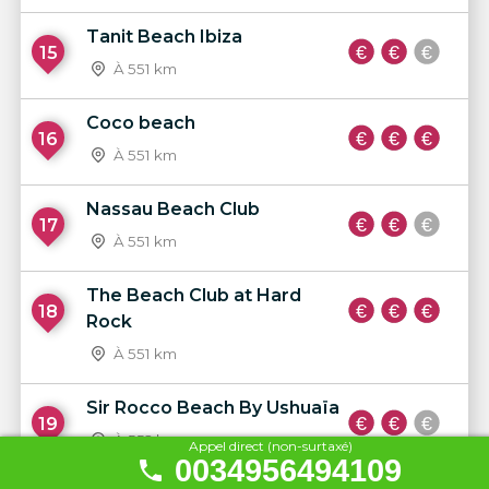
Tanit Beach Ibiza
15
À 551 km
Coco beach
16
À 551 km
Nassau Beach Club
17
À 551 km
The Beach Club at Hard
18
Rock
À 551 km
Sir Rocco Beach By Ushuaïa
19
À 552 km
Appel direct (non-surtaxé)
0034956494109