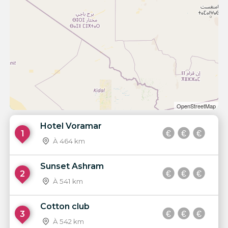
OpenStreetMap
Hotel Voramar
1
À 464 km
Sunset Ashram
2
À 541 km
Cotton club
3
À 542 km