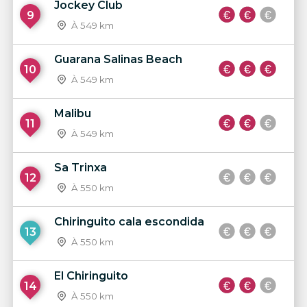
Jockey Club
9
À 549 km
Guarana Salinas Beach
10
À 549 km
Malibu
11
À 549 km
Sa Trinxa
12
À 550 km
Chiringuito cala escondida
13
À 550 km
El Chiringuito
14
À 550 km