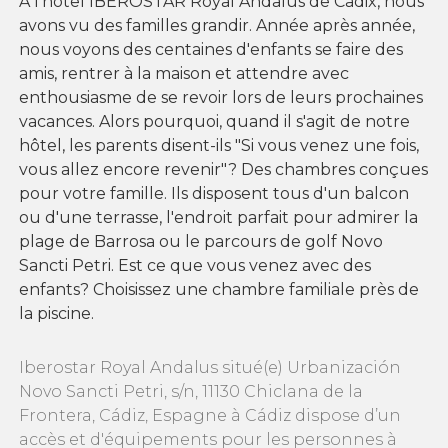
À l'hôtel IBEROSTAR Royal Andalus de Cadix, nous
avons vu des familles grandir. Année après année,
nous voyons des centaines d'enfants se faire des
amis, rentrer à la maison et attendre avec
enthousiasme de se revoir lors de leurs prochaines
vacances. Alors pourquoi, quand il s'agit de notre
hôtel, les parents disent-ils "Si vous venez une fois,
vous allez encore revenir"? Des chambres conçues
pour votre famille. Ils disposent tous d'un balcon
ou d'une terrasse, l'endroit parfait pour admirer la
plage de Barrosa ou le parcours de golf Novo
Sancti Petri. Est ce que vous venez avec des
enfants? Choisissez une chambre familiale près de
la piscine.
Iberostar Royal Andalus situé(e) Urbanización
Novo Sancti Petri, s/n, 11130 Chiclana de la
Frontera, Cádiz, Espagne à Cádiz dispose d’un
accès et d'équipements pour les personnes à