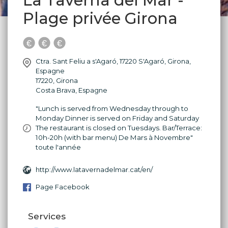
La Taverna del Mar -
Plage privée Girona
Ctra. Sant Feliu a s'Agaró, 17220 S'Agaró, Girona,
Espagne
17220
,
Girona
Costa Brava
,
Espagne
"Lunch is served from Wednesday through to
Monday Dinner is served on Friday and Saturday
The restaurant is closed on Tuesdays. Bar/Terrace:
10h-20h (with bar menu) De Mars à Novembre"
toute l'année
http://www.latavernadelmar.cat/en/
Page Facebook
Services