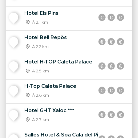
Hotel Els Pins
7
À 2.1 km
Hotel Bell Repòs
8
À 2.2 km
Hotel H·TOP Caleta Palace
9
À 2.5 km
H-Top Caleta Palace
10
À 2.6 km
Hotel GHT Xaloc ***
11
À 2.7 km
Salles Hotel & Spa Cala del Pi