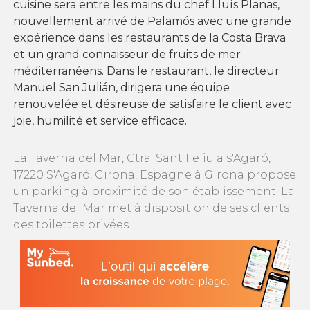
cuisine sera entre les mains du chef Lluís Planas,
nouvellement arrivé de Palamós avec une grande
expérience dans les restaurants de la Costa Brava
et un grand connaisseur de fruits de mer
méditerranéens. Dans le restaurant, le directeur
Manuel San Julián, dirigera une équipe
renouvelée et désireuse de satisfaire le client avec
joie, humilité et service efficace.
La Taverna del Mar, Ctra. Sant Feliu a s'Agaró,
17220 S'Agaró, Girona, Espagne à Girona propose
un parking à proximité de son établissement. La
Taverna del Mar met à disposition de ses clients
des toilettes privées.