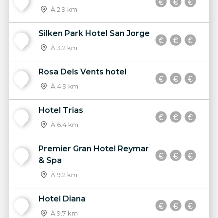
12
À 2.9 km
Silken Park Hotel San Jorge
13
À 3.2 km
Rosa Dels Vents hotel
14
À 4.9 km
Hotel Trias
15
À 6.4 km
Premier Gran Hotel Reymar
16
& Spa
À 9.2 km
Hotel Diana
17
À 9.7 km