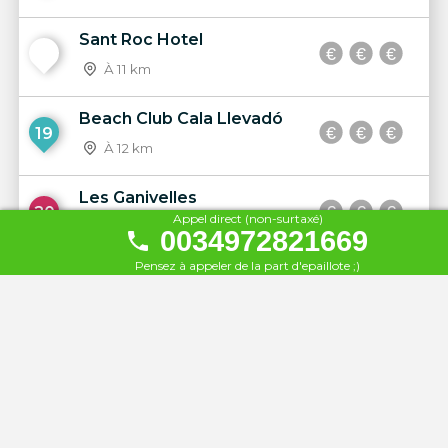
Sant Roc Hotel
18
À 11 km
Beach Club Cala Llevadó
19
À 12 km
Les Ganivelles
20
Appel direct (non-surtaxé)
À 15 km
0034972821669
Pensez à appeler de la part d'epaillote ;)
Bikini Beach
21
À 15 km
Menje e caille
22
À 15 km
Les Elmes Hotel and Spa