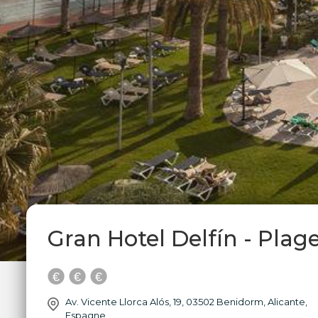
Gran Hotel Delfín - Plage
Av. Vicente Llorca Alós, 19, 03502 Benidorm, Alicante,
Espagne