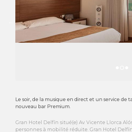
Le soir, de la musique en direct et un service de
nouveau bar Premium.
Gran Hotel Delfín situé(e) Av. Vicente Llorca Al
personnes à mobilité réduite. Gran Hotel Delfín