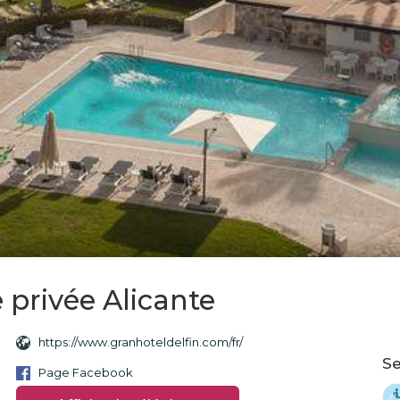
 privée Alicante
https://www.granhoteldelfin.com/fr/
Se
Page Facebook