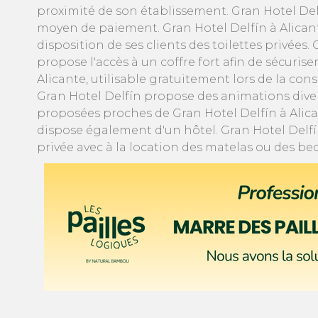
proximité de son établissement. Gran Hotel Del
moyen de paiement. Gran Hotel Delfín à Alican
disposition de ses clients des toilettes privées
propose l'accès à un coffre fort afin de sécuris
Alicante, utilisable gratuitement lors de la co
Gran Hotel Delfín propose des animations divers
proposées proches de Gran Hotel Delfín à Alican
dispose également d'un hôtel. Gran Hotel Delfí
privée avec à la location des matelas ou des b