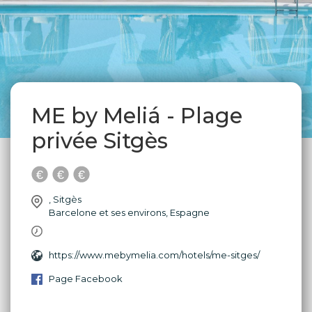
ME by Meliá - Plage
privée Sitgès
,
Sitgès
Barcelone et ses environs
,
Espagne
https://www.mebymelia.com/hotels/me-sitges/
Page Facebook