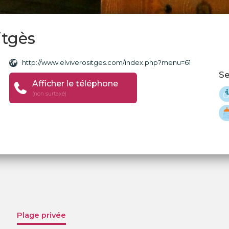
itgès
http://www.elviverositges.com/index.php?menu=61
Se
Afficher le téléphone
(non surtaxé)
Plage privée