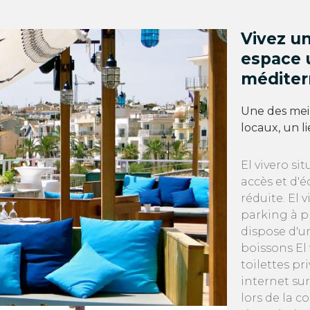
Vivez u
espace u
méditerr
Une des meil
locaux, un l
El vivero si
accès et d'
réduite. El 
parking à p
dispose d'u
boissons El 
toilettes pr
internet su
lors de la c