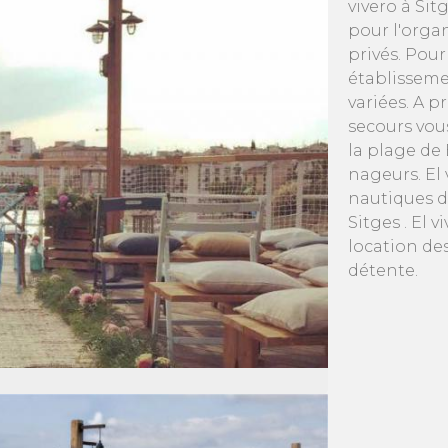
vivero à Sit
pour l'orga
privés. Pour
établisseme
variées. A p
secours vous
la plage de 
nageurs. El 
nautiques d
Sitges . El 
location de
détente.