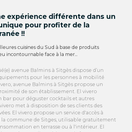
ne expérience différente dans un
nique pour profiter de la
anée !!
leures cuisines du Sud à base de produits
ieu incontournable face à la mer...
tué(e) avenue Balmins à Sitgès dispose d’un
équipements pour les personnes à mobilité
vivero, avenue Balmins à Sitgès propose un
roximité de son établissement. El vivero
n bar pour déguster cocktails et autres
vivero met à disposition de ses clients des
ivées. El vivero propose un service d'accès à
r la commune de Sitges, utilisable gratuitement
onsommation en terrasse ou à l'intérieur. El