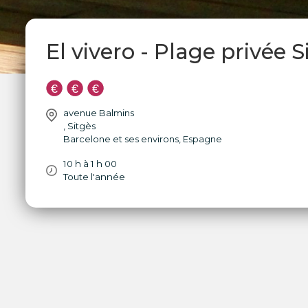
El vivero - Plage privée S
avenue Balmins
,
Sitgès
Barcelone et ses environs
,
Espagne
10 h à 1 h 00
Toute l'année