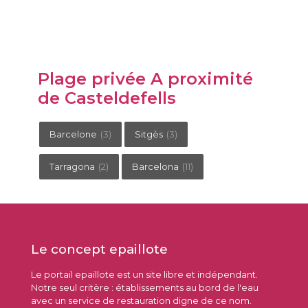
Plage privée A proximité
de Casteldefells
Barcelone
(3)
Sitgès
(3)
Tarragona
(2)
Barcelona
(11)
Le concept epaillote
Le portail epaillote est un site libre et indépendant.
Notre seul critère : établissements au bord de l'eau
avec un service de restauration digne de ce nom.