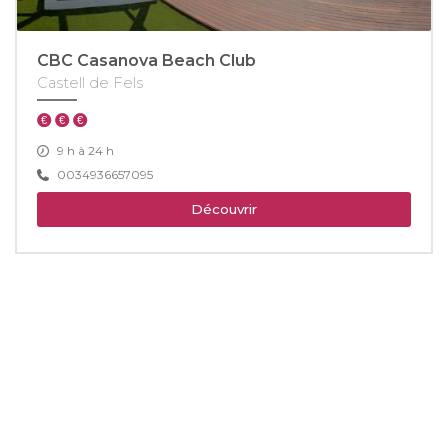
CBC Casanova Beach Club
Castell de Fels
9 h à 24 h
0034936657095
Découvrir