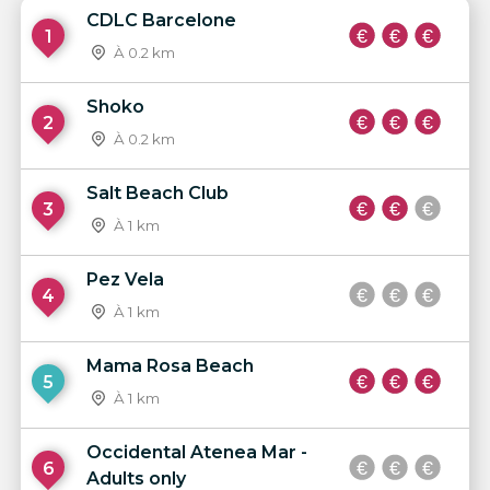
CDLC Barcelone
1
À 0.2 km
Shoko
2
À 0.2 km
Salt Beach Club
3
À 1 km
Pez Vela
4
À 1 km
Mama Rosa Beach
5
À 1 km
Occidental Atenea Mar -
6
Adults only