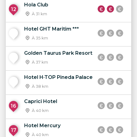
Hola Club
12
À 31 km
Hotel GHT Maritim ***
13
À 35 km
Golden Taurus Park Resort
14
À 37 km
Hotel H·TOP Pineda Palace
15
À 38 km
Caprici Hotel
16
À 40 km
Hotel Mercury
17
À 40 km