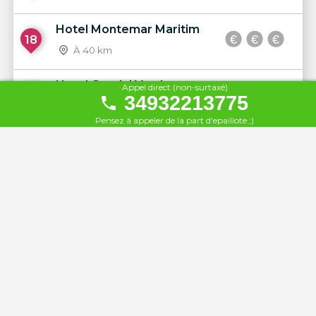
Hotel Montemar Maritim
18
À 40 km
Hotel Caprici Verd
Appel direct (non-surtaxé)
19
34932213775
À 40 km
Pensez à appeler de la part d'epaillote ;)
Alegria Mar Mediterrania
20
À 40 km
Hotel Tahiti Playa****S
21
À 41 km
Hotel Ibersol Sorra d'Or
22
À 42 km
Hotel Santa Marta