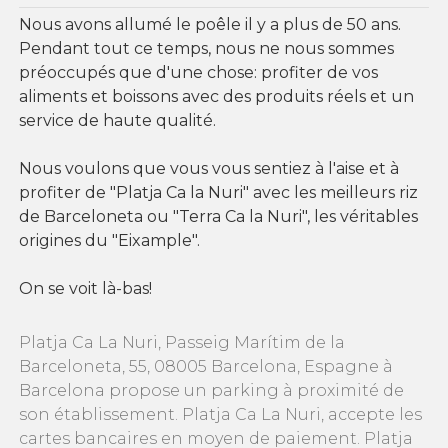
Nous avons allumé le poêle il y a plus de 50 ans.
Pendant tout ce temps, nous ne nous sommes
préoccupés que d'une chose: profiter de vos
aliments et boissons avec des produits réels et un
service de haute qualité.
Nous voulons que vous vous sentiez à l'aise et à
profiter de "Platja Ca la Nuri" avec les meilleurs riz
de Barceloneta ou "Terra Ca la Nuri", les véritables
origines du "Eixample".
On se voit là-bas!
Platja Ca La Nuri, Passeig Marítim de la
Barceloneta, 55, 08005 Barcelona, Espagne à
Barcelona propose un parking à proximité de
son établissement. Platja Ca La Nuri, accepte les
cartes bancaires en moyen de paiement. Platja