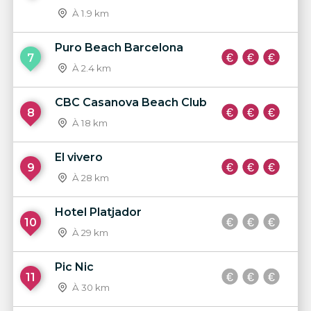
À 1.9 km
Puro Beach Barcelona
7
À 2.4 km
CBC Casanova Beach Club
8
À 18 km
El vivero
9
À 28 km
Hotel Platjador
10
À 29 km
Pic Nic
11
À 30 km