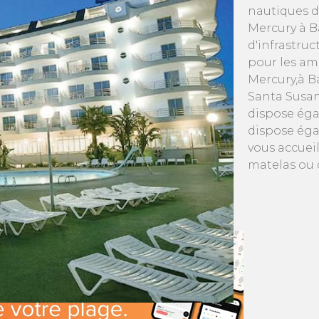
nautiques d
Mercury à B
d'infrastruc
pour les am
Mercury,à Ba
Santa Susa
dispose éga
dispose éga
vous accueil
matelas ou 