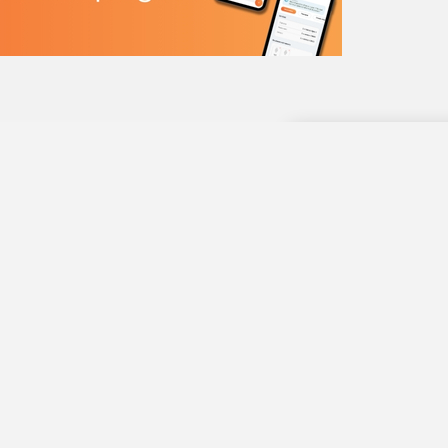
Hotel Monte
1
À 0 km
Hotel Capric
2
À 0.1 km
Caprici Hote
3
À 0.1 km
Alegria Mar
4
À 0.5 km