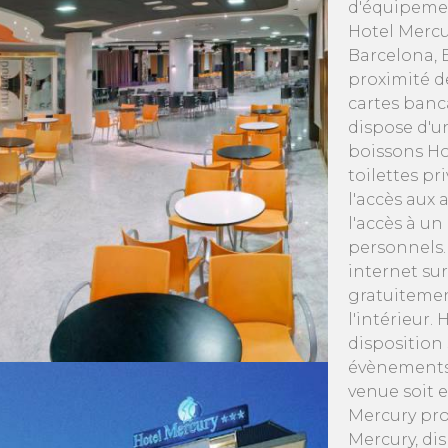
d'équipemen
Hotel Mercur
Barcelona, 
proximité d
cartes banc
dispose d'u
boissons Ho
toilettes pr
l'accès aux
l'accès à un 
personnels.
internet su
gratuitemen
l'intérieur.
disposition 
évènements 
venue soit 
Mercury pro
Mercury, dis