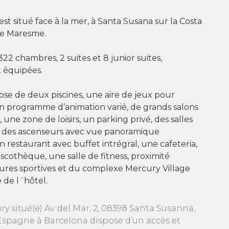
est situé face à la mer, à Santa Susana sur la Costa
le Maresme.
22 chambres, 2 suites et 8 junior suites,
 équipées.
ose de deux piscines, une aire de jeux pour
n programme d’animation varié, de grands salons
), une zone de loisirs, un parking privé, des salles
, des ascenseurs avec vue panoramique
un restaurant avec buffet intrégral, une cafeteria,
scothèque, une salle de fitness, proximité
tures sportives et du complexe Mercury Village
e de l´hôtel.
y situé(e) Av. del Mar, 2, 08398 Santa Susanna,
Espagne à Barcelona dispose d’un accès et