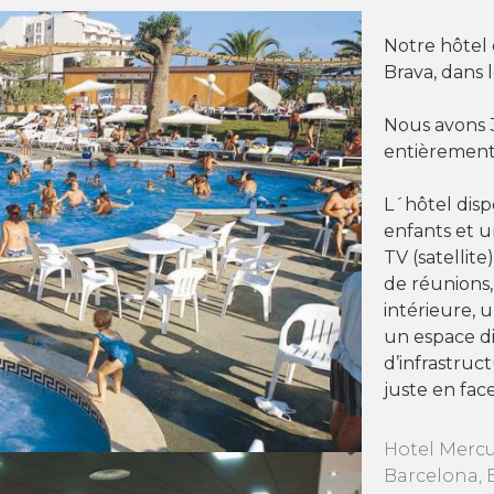
Notre hôtel 
Brava, dans 
Nous avons 3
entièrement
L´hôtel disp
enfants et u
TV (satellite
de réunions
intérieure, 
un espace di
d’infrastruc
juste en fac
Hotel Mercur
Barcelona, 