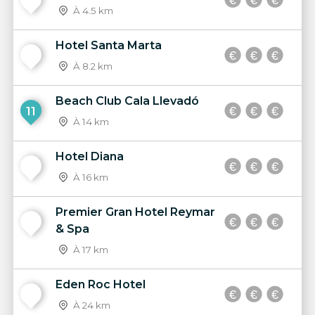
9
À 4.5 km
Hotel Santa Marta
10
À 8.2 km
Beach Club Cala Llevadó
11
À 14 km
Hotel Diana
12
À 16 km
Premier Gran Hotel Reymar
13
& Spa
À 17 km
Eden Roc Hotel
14
À 24 km