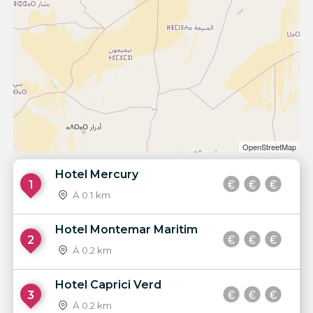
OpenStreetMap
Hotel Mercury
1
À 0.1 km
Hotel Montemar Maritim
2
À 0.2 km
Hotel Caprici Verd
3
À 0.2 km