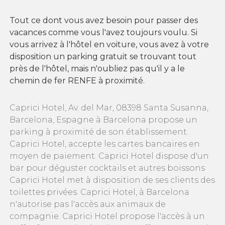
Tout ce dont vous avez besoin pour passer des
vacances comme vous l'avez toujours voulu. Si
vous arrivez à l'hôtel en voiture, vous avez à votre
disposition un parking gratuit se trouvant tout
près de l'hôtel, mais n'oubliez pas qu'il y a le
chemin de fer RENFE à proximité.
Caprici Hotel, Av. del Mar, 08398 Santa Susanna,
Barcelona, Espagne à Barcelona propose un
parking à proximité de son établissement.
Caprici Hotel, accepte les cartes bancaires en
moyen de paiement. Caprici Hotel dispose d'un
bar pour déguster cocktails et autres boissons
Caprici Hotel met à disposition de ses clients des
toilettes privées. Caprici Hotel, à Barcelona
n'autorise pas l'accès aux animaux de
compagnie. Caprici Hotel propose l'accès à un