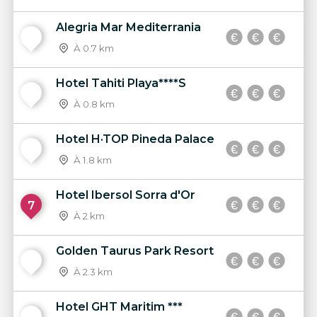
Alegria Mar Mediterrania
4
À 0.7 km
Hotel Tahiti Playa****S
5
À 0.8 km
Hotel H·TOP Pineda Palace
6
À 1.8 km
Hotel Ibersol Sorra d'Or
7
À 2 km
Golden Taurus Park Resort
8
À 2.3 km
Hotel GHT Maritim ***