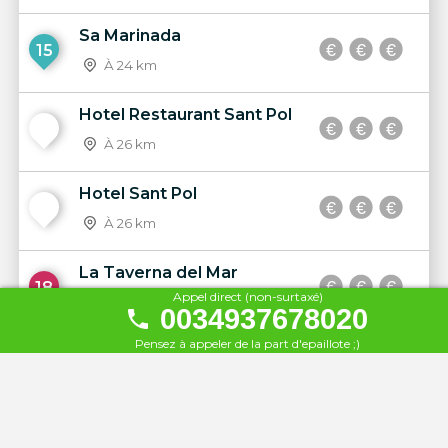
Sa Marinada
15
À 24 km
Hotel Restaurant Sant Pol
16
À 26 km
Hotel Sant Pol
17
À 26 km
La Taverna del Mar
18
Appel direct (non-surtaxé)
À 26 km
0034937678020
Pensez à appeler de la part d'epaillote ;)
Hotel Columbus
19
À 27 km
Cosmopolita Hotel-Boutique
20