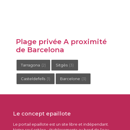
Plage privée A proximité
de Barcelona
Tarragona
(2)
Sitgès
(3)
Casteldefells
(1)
Barcelone
(3)
Le concept epaillote
Le portail epaillote est un site libre et indépendant.
Notre seul critère : établissements au bord de l'eau