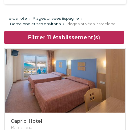
e-paillote
›
Plages privées Espagne
›
Barcelone et ses environs
›
Plages privées Barcelona
Filtrer
11
établissement(s)
Caprici Hotel
Barcelona