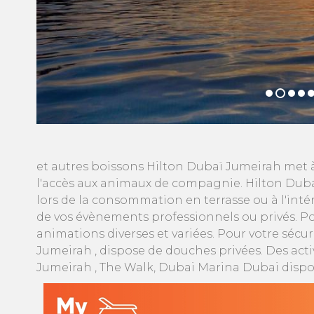
et autres boissons Hilton Dubaï Jumeirah met à 
l'accès aux animaux de compagnie. Hilton Duba
lors de la consommation en terrasse ou à l'inté
de vos évènements professionnels ou privés. P
animations diverses et variées. Pour votre sécur
Jumeirah , dispose de douches privées. Des act
Jumeirah , The Walk, Dubai Marina Dubai dispo