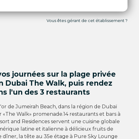
Vous êtes gérant de cet établissement ?
os journées sur la plage privée
n Dubai The Walk, puis rendez
s l'un des 3 restaurants
d'or de Jumeirah Beach, dans la région de Dubaï
r «The Walk» promenade.14 restaurants et bars à
esort and Residences servent une cuisine globale
mérique latine et italienne à délicieux fruits de
e dîner, la tête au 35e étage à Pure Sky Lounge