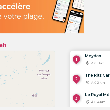
rah
Meydan
1
À 0.1 km
The Ritz Car
2
À 0.2 km
Le Royal Mé
3
À 0.4 km