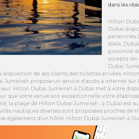
dans les rés
Hilton Duba
Dubai dispo
personnes à
Walk, Dubai
proximité d
accepte les
Dubaï Jumei
disposition de ses clients des toilettes privées. Hilt
ï Jumeirah propose un service d'accès à internet sur
rieur. Hilton Dubaï Jumeirah à Dubai met à votre dispo
our que votre venue soit exceptionnelle votre établi
ité, la plage de Hilton Dubaï Jumeirah , à Dubai est s
ivités nautiques diverses sont proposées proches de 
se également d'un hôtel. Hilton Dubaï Jumeirah à Du