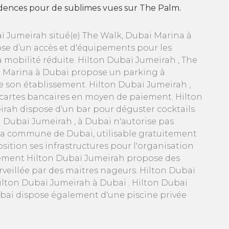
idences pour de sublimes vues sur The Palm.
ï Jumeirah situé(e) The Walk, Dubai Marina à
se d’un accès et d'équipements pour les
 mobilité réduite. Hilton Dubaï Jumeirah , The
 Marina à Dubai propose un parking à
e son établissement. Hilton Dubaï Jumeirah ,
 cartes bancaires en moyen de paiement. Hilton
rah dispose d'un bar pour déguster cocktails
on Dubaï Jumeirah , à Dubai n'autorise pas
 la commune de Dubai, utilisable gratuitement
sition ses infrastructures pour l'organisation
ssement Hilton Dubaï Jumeirah propose des
urveillée par des maitres nageurs. Hilton Dubaï
Hilton Dubaï Jumeirah à Dubai . Hilton Dubaï
bai dispose également d'une piscine privée