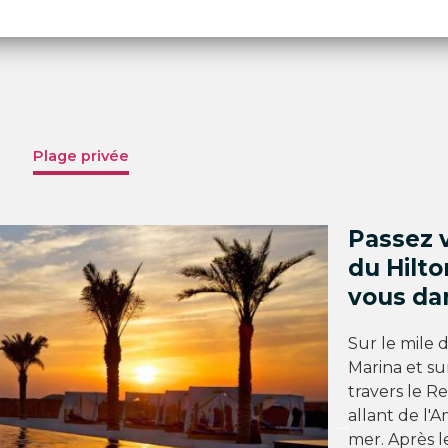
Plage privée
Passez v
du Hilto
vous dan
Sur le mile 
Marina et su
travers le R
allant de l'A
mer. Après l