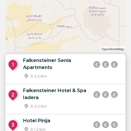
OpenStreetMap
Falkensteiner Senia
1
Apartments
À 0.2 km
Falkensteiner Hotel & Spa
2
Iadera
À 0.2 km
Hotel Pinija
3
À 1.2 km