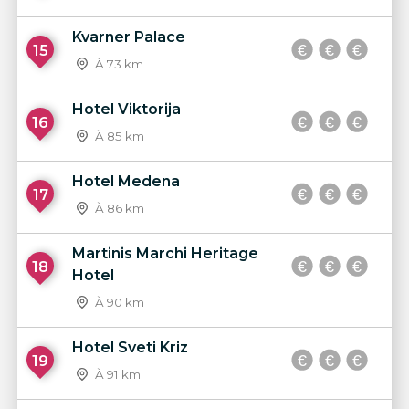
Kvarner Palace
15
À 73 km
Hotel Viktorija
16
À 85 km
Hotel Medena
17
À 86 km
Martinis Marchi Heritage
18
Hotel
À 90 km
Hotel Sveti Kriz
19
À 91 km