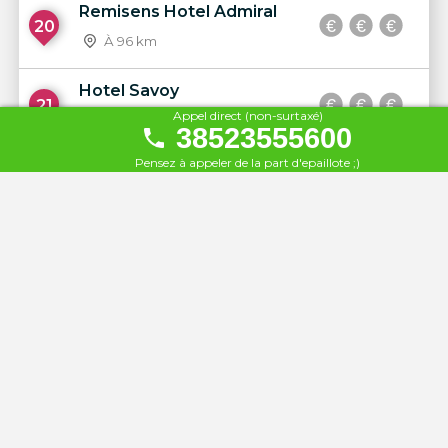
Remisens Hotel Admiral
20
À 96 km
Hotel Savoy
21
Appel direct (non-surtaxé)
À 96 km
38523555600
Pensez à appeler de la part d'epaillote ;)
Remisens Premium Hotel
22
Ambasador
À 96 km
Restaurant Velum
23
À 100 km
Radisson Blu Resort, Split
24
À 102 km
Radisson Blu Split
25