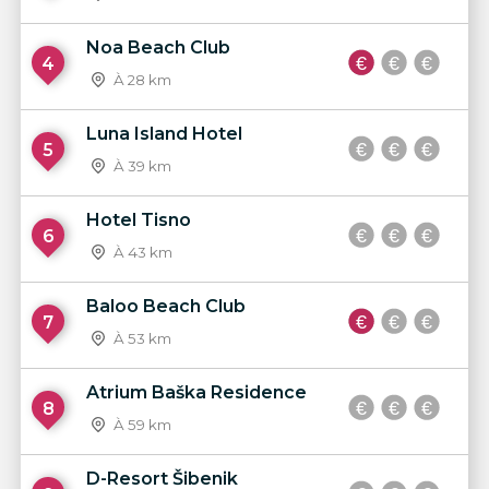
Noa Beach Club
4
À 28 km
Luna Island Hotel
5
À 39 km
Hotel Tisno
6
À 43 km
Baloo Beach Club
7
À 53 km
Atrium Baška Residence
8
À 59 km
D-Resort Šibenik