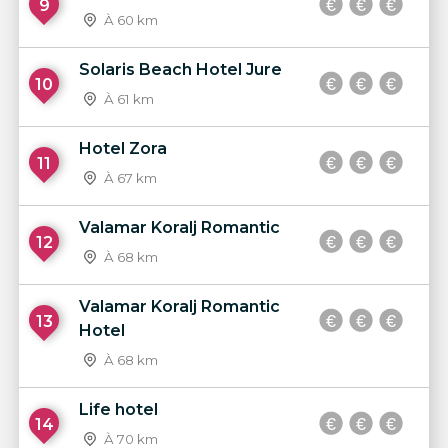
9
À 60 km
Solaris Beach Hotel Jure
10
À 61 km
Hotel Zora
11
À 67 km
Valamar Koralj Romantic
12
À 68 km
Valamar Koralj Romantic
13
Hotel
À 68 km
Life hotel
14
À 70 km