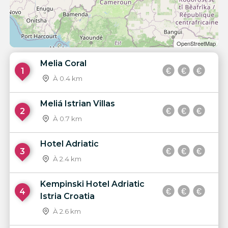
OpenStreetMap
Melia Coral
1
À 0.4 km
Meliá Istrian Villas
2
À 0.7 km
Hotel Adriatic
3
À 2.4 km
Kempinski Hotel Adriatic
4
Istria Croatia
À 2.6 km