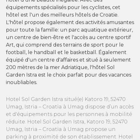
équipements spécialisés pour les cyclistes, cet
hôtel est l'un des meilleurs hôtels de Croatie.
L'hôtel propose également des activités amusantes
pour toute la famille: un parc aquatique extérieur,
un centre de bien-être et l'accès au centre sportif
Art, qui comprend des terrains de sport pour le
football, le handball et le basketball. Également
équipé d'un centre d'affaires et situé à seulement
200 mètres de la mer Adriatique, l'hôtel Sol
Garden Istra est le choix parfait pour des vacances
inoubliables.
Hotel Sol Garden Istra situé(e) Katoro 19, 52470
Umag, Istria – Croatia à Umag dispose d’un accès
et d'équipements pour les personnes à mobilité
réduite. Hotel Sol Garden Istra, Katoro 19, 52470
Umag, Istria – Croatia à Umag propose un
parking à proximité de son établissement. Hotel