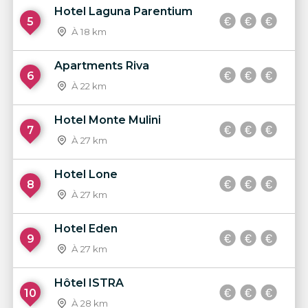
Hotel Laguna Parentium
5
À 18 km
Apartments Riva
6
À 22 km
Hotel Monte Mulini
7
À 27 km
Hotel Lone
8
À 27 km
Hotel Eden
9
À 27 km
Hôtel ISTRA
10
À 28 km