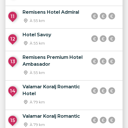
Remisens Hotel Admiral
11
À 55 km
Hotel Savoy
12
À 55 km
Remisens Premium Hotel
13
Ambasador
À 55 km
Valamar Koralj Romantic
14
Hotel
À 79 km
Valamar Koralj Romantic
15
À 79 km