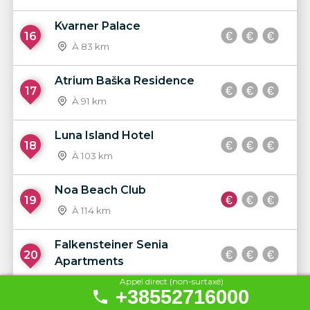
Kvarner Palace
16
À 83 km
Atrium Baška Residence
17
À 91 km
Luna Island Hotel
18
À 103 km
Noa Beach Club
19
À 114 km
Falkensteiner Senia
20
Apartments
À 141 km
Appel direct (non-surtaxé)
+38552716000