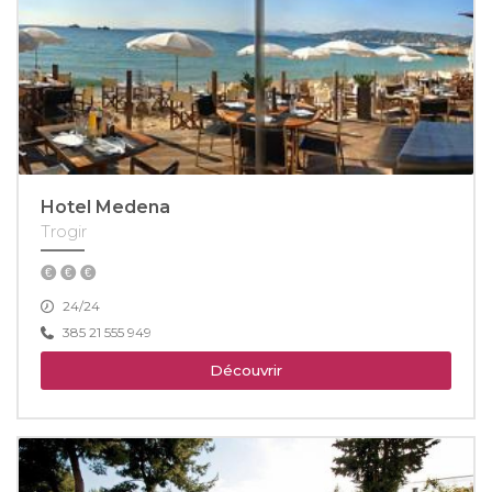
Hotel Medena
Trogir
24/24
385 21 555 949
Découvrir