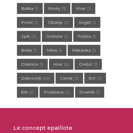
Baška
(1)
Rovinj
(5)
Vrsar
(1)
Poreč
(1)
Opatija
(3)
Seget
(1)
Split
(3)
Grohote
(1)
Postira
(1)
Brela
(1)
Milna
(1)
Makarska
(1)
Drašnice
(1)
Hvar
(8)
Orebić
(1)
Dubrovnik
(26)
Cavtat
(2)
Bol
(3)
Krk
(2)
Podstrana
(2)
Drvenik
(1)
Le concept epaillote