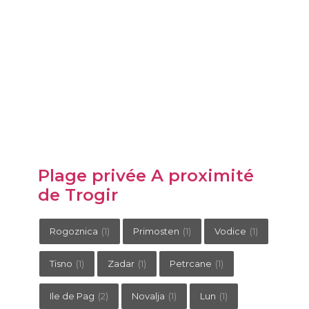
Plage privée A proximité
de Trogir
Rogoznica
(1)
Primosten
(1)
Vodice
(1)
Tisno
(1)
Zadar
(1)
Petrcane
(1)
Ile de Pag
(2)
Novalja
(1)
Lun
(1)