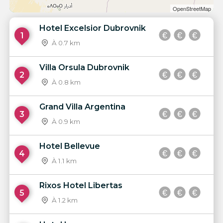
OpenStreetMap
Hotel Excelsior Dubrovnik
1
À 0.7 km
Villa Orsula Dubrovnik
2
À 0.8 km
Grand Villa Argentina
3
À 0.9 km
Hotel Bellevue
4
À 1.1 km
Rixos Hotel Libertas
5
À 1.2 km