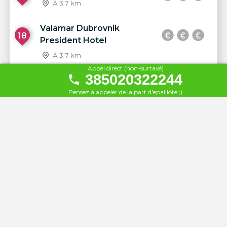
À 3.7 km
Valamar Dubrovnik
18
President Hotel
À 3.7 km
Appel direct (non-surtaxé)
385020322244
Sun Gardens Dubrovnik
19
Pensez à appeler de la part d'epaillote ;)
À 7.2 km
Hotel Croatia Cavtat
20
À 8.2 km
Hôtel villa pattiera 4*
21
À 8.5 km
villa-vilina
22
À 12 km