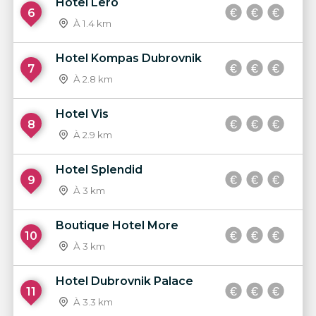
Hotel Lero
6
À 1.4 km
Hotel Kompas Dubrovnik
7
À 2.8 km
Hotel Vis
8
À 2.9 km
Hotel Splendid
9
À 3 km
Boutique Hotel More
10
À 3 km
Hotel Dubrovnik Palace
11
À 3.3 km