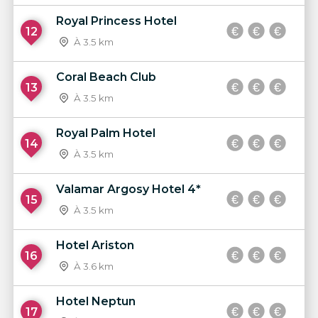
Royal Princess Hotel
12
À 3.5 km
Coral Beach Club
13
À 3.5 km
Royal Palm Hotel
14
À 3.5 km
Valamar Argosy Hotel 4*
15
À 3.5 km
Hotel Ariston
16
À 3.6 km
Hotel Neptun
17