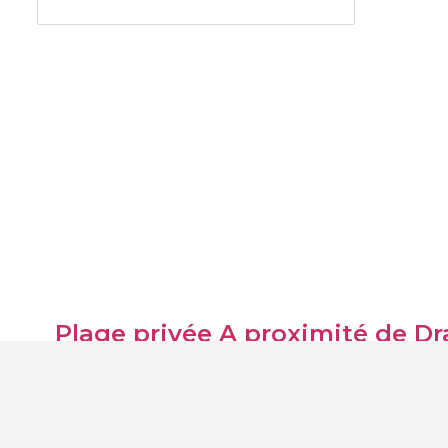
Plage privée A proximité de Dr
Makarska
(1)
Milna
(1)
Brela
(1)
Postira
(1)
Petrcane
(1)
Ile de Pag
(2)
Novalja
(1)
Hvar
(