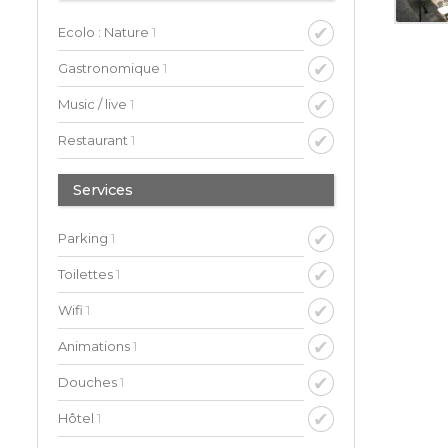
Ecolo : Nature
1
Gastronomique
1
Music / live
1
Restaurant
1
Services
Parking
1
Toilettes
1
Wifi
1
Animations
1
Douches
1
Hôtel
1