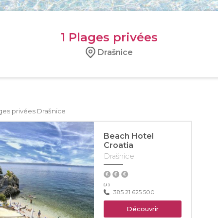
1
Plages privées
Drašnice
ges privées Drašnice
Beach Hotel
Croatia
Drašnice
385 21 625 500
Découvrir