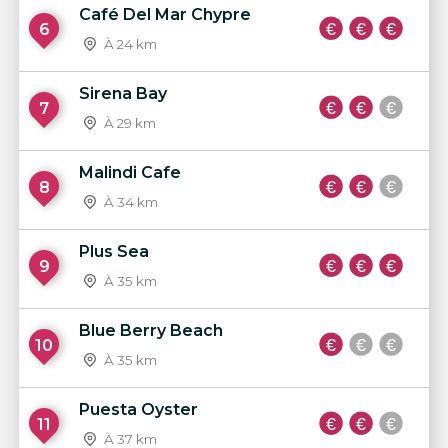
Café Del Mar Chypre
6
À 24 km
Sirena Bay
7
À 29 km
Malindi Cafe
8
À 34 km
Plus Sea
9
À 35 km
Blue Berry Beach
10
À 35 km
Puesta Oyster
11
À 37 km