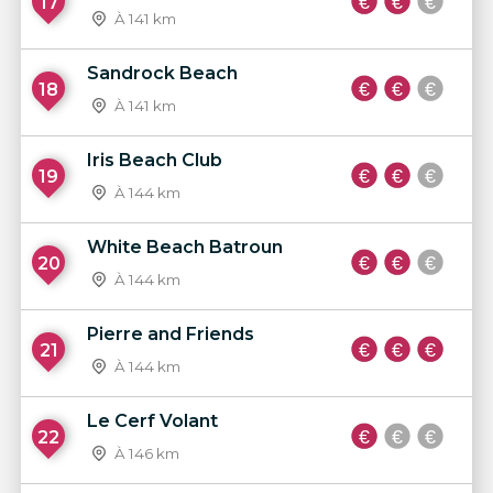
17
À 141 km
Sandrock Beach
18
À 141 km
Iris Beach Club
19
À 144 km
White Beach Batroun
20
À 144 km
Pierre and Friends
21
À 144 km
Le Cerf Volant
22
À 146 km