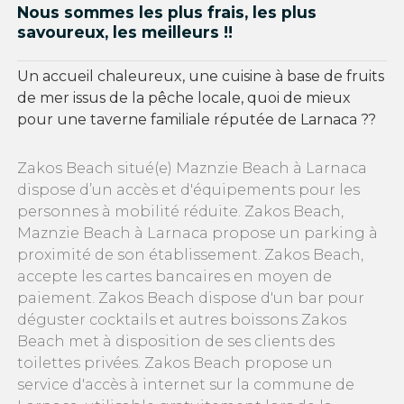
Nous sommes les plus frais, les plus
savoureux, les meilleurs !!
Un accueil chaleureux, une cuisine à base de fruits
de mer issus de la pêche locale, quoi de mieux
pour une taverne familiale réputée de Larnaca ??
Zakos Beach situé(e) Maznzie Beach à Larnaca
dispose d’un accès et d'équipements pour les
personnes à mobilité réduite. Zakos Beach,
Maznzie Beach à Larnaca propose un parking à
proximité de son établissement. Zakos Beach,
accepte les cartes bancaires en moyen de
paiement. Zakos Beach dispose d'un bar pour
déguster cocktails et autres boissons Zakos
Beach met à disposition de ses clients des
toilettes privées. Zakos Beach propose un
service d'accès à internet sur la commune de