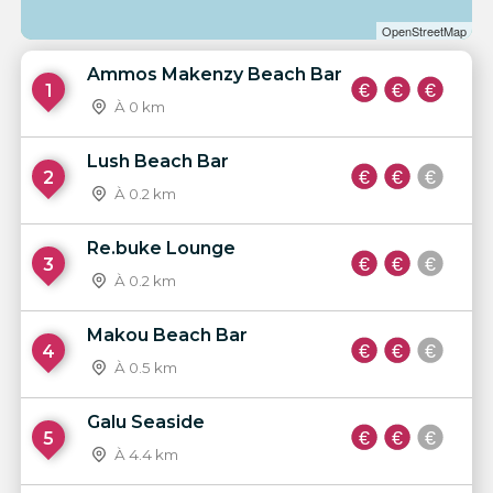
OpenStreetMap
Ammos Makenzy Beach Bar
1
À 0 km
Lush Beach Bar
2
À 0.2 km
Re.buke Lounge
3
À 0.2 km
Makou Beach Bar
4
À 0.5 km
Galu Seaside
5
À 4.4 km