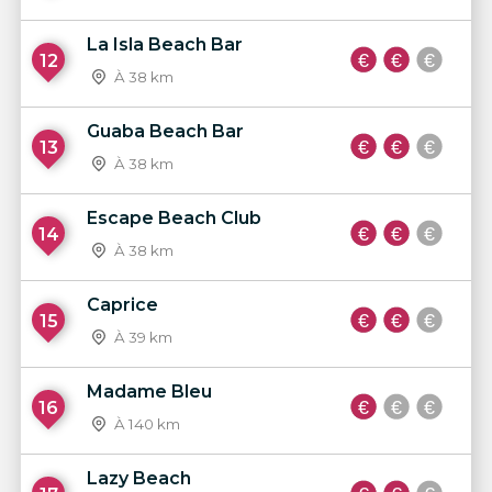
La Isla Beach Bar
12
À 38 km
Guaba Beach Bar
13
À 38 km
Escape Beach Club
14
À 38 km
Caprice
15
À 39 km
Madame Bleu
16
À 140 km
Lazy Beach