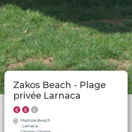
Zakos Beach - Plage
privée Larnaca
Maznzie Beach
,
Larnaca
Chypre
,
Chypre