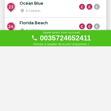
Océan Blue
23
À 146 km
Florida Beach
24
À 147 km
Appel direct (non-surtaxé)
0035724652411
Bamboo Village Beach Club
Pensez à appeler de la part d'epaillote ;)
25
À 171 km
Gazebo Beach
26
À 174 km
Dan Accadia
27
À 175 km
Hilton Beach
28
À 178 km