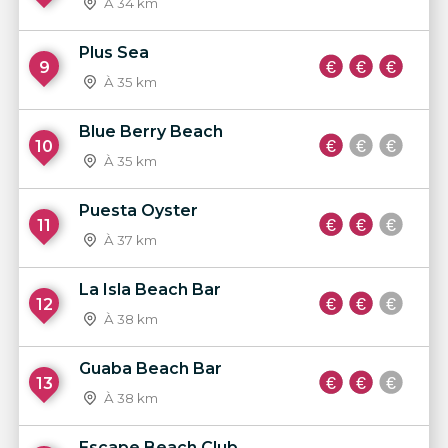
À 34 km
Plus Sea
9
À 35 km
Blue Berry Beach
10
À 35 km
Puesta Oyster
11
À 37 km
La Isla Beach Bar
12
À 38 km
Guaba Beach Bar
13
À 38 km
Escape Beach Club