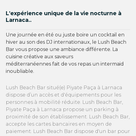
L'expérience unique de la vie nocturne à
Larnaca..
Une journée en été ou juste boire un cocktail en
hiver au son des DJ internationaux, le Lush Beach
Bar vous propose une ambiance différente. La
cuisine créative aux saveurs
méditerranéennes fait de vos repas un intermaid
inoubliable.
Lush Beach Bar situé(e) Piyate Paça à Larnaca
dispose d’un accès et d'équipements pour les
personnes à mobilité réduite. Lush Beach Bar,
Piyate Paça à Larnaca propose un parking à
proximité de son établissement. Lush Beach Bar,
accepte les cartes bancaires en moyen de
paiement. Lush Beach Bar dispose d'un bar pour