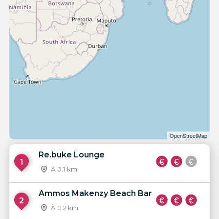
OpenStreetMap
Re.buke Lounge
1
À 0.1 km
Ammos Makenzy Beach Bar
2
À 0.2 km