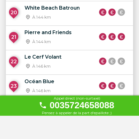
White Beach Batroun
20
À 144 km
Pierre and Friends
21
À 144 km
Le Cerf Volant
22
À 146 km
Océan Blue
23
À 146 km
Appel direct (non-surtaxé)
0035724658088
Florida Beach
24
Pensez à appeler de la part d'epaillote ;)
À 147 km
Bamboo Village Beach Club
25