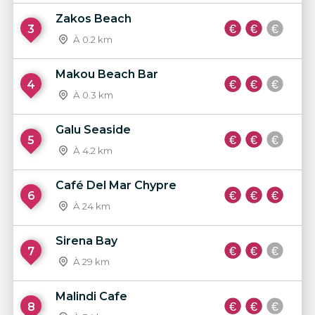
Zakos Beach
3
À 0.2 km
Makou Beach Bar
4
À 0.3 km
Galu Seaside
5
À 4.2 km
Café Del Mar Chypre
6
À 24 km
Sirena Bay
7
À 29 km
Malindi Cafe
8