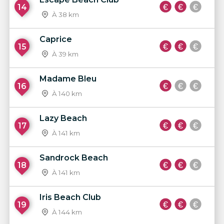
14
À 38 km
Caprice
15
À 39 km
Madame Bleu
16
À 140 km
Lazy Beach
17
À 141 km
Sandrock Beach
18
À 141 km
Iris Beach Club
19
À 144 km