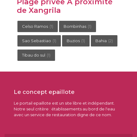
Plage privée A proximité
de Xangrila
Celso Ramos
(1)
Bombinhas
(1)
Sao Sebastiao
(1)
Buzios
(1)
Bahia
(2)
Tibau do sul
(1)
Le concept epaillote
Le portail epaillote est un site libre et indépendant.
Notre seul critère : établissements au bord de l'eau
avec un service de restauration digne de ce nom.