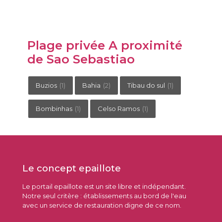
Plage privée A proximité
de Sao Sebastiao
Buzios
(1)
Bahia
(2)
Tibau do sul
(1)
Bombinhas
(1)
Celso Ramos
(1)
Le concept epaillote
Le portail epaillote est un site libre et indépendant.
Notre seul critère : établissements au bord de l'eau
avec un service de restauration digne de ce nom.