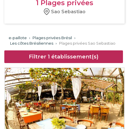
1
Plages privées
Sao Sebastiao
e-paillote
›
Plages privées Brésil
›
Les côtes Brésiliennes
›
Plages privées Sao Sebastiao
Filtrer
1
établissement(s)