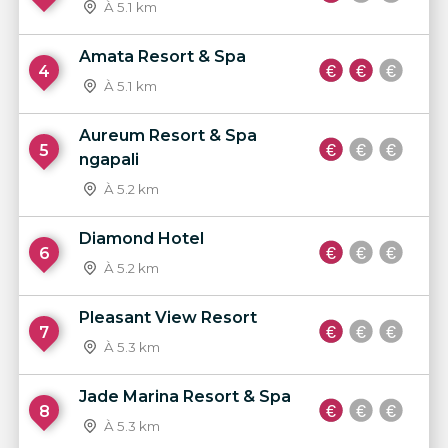
À 5.1 km
Amata Resort & Spa
4
À 5.1 km
Aureum Resort & Spa
5
ngapali
À 5.2 km
Diamond Hotel
6
À 5.2 km
Pleasant View Resort
7
À 5.3 km
Jade Marina Resort & Spa
8
À 5.3 km