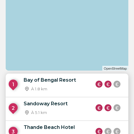
OpenStreetMap
Bay of Bengal Resort
1
À 1.8 km
Sandoway Resort
2
À 5.1 km
Thande Beach Hotel
3