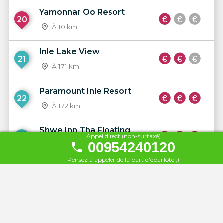
Yamonnar Oo Resort
20
À 10 km
Inle Lake View
21
À 171 km
Paramount Inle Resort
22
À 172 km
Shwe Inn Tha Floating
Appel direct (non-surtaxé)
23
Resort
00954240120
À 172 km
Pensez à appeler de la part d'epaillote ;)
Amata Garden Resort Inle
24
À 175 km
Skylake Inle Resort