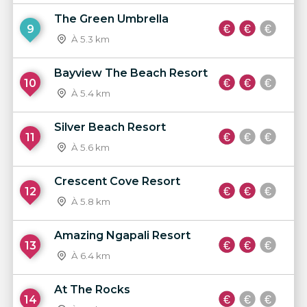
The Green Umbrella
9
À 5.3 km
Bayview The Beach Resort
10
À 5.4 km
Silver Beach Resort
11
À 5.6 km
Crescent Cove Resort
12
À 5.8 km
Amazing Ngapali Resort
13
À 6.4 km
At The Rocks
14