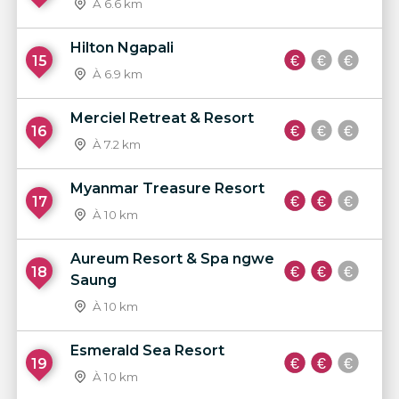
À 6.6 km
Hilton Ngapali
15
À 6.9 km
Merciel Retreat & Resort
16
À 7.2 km
Myanmar Treasure Resort
17
À 10 km
Aureum Resort & Spa ngwe
18
Saung
À 10 km
Esmerald Sea Resort
19
À 10 km