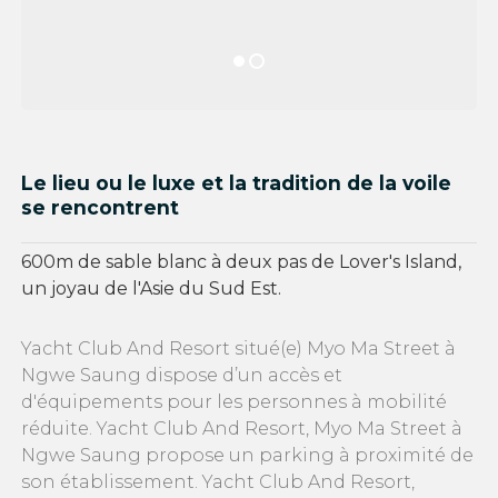
Le lieu ou le luxe et la tradition de la voile
se rencontrent
600m de sable blanc à deux pas de Lover's Island,
un joyau de l'Asie du Sud Est.
Yacht Club And Resort situé(e) Myo Ma Street à
Ngwe Saung dispose d’un accès et
d'équipements pour les personnes à mobilité
réduite. Yacht Club And Resort, Myo Ma Street à
Ngwe Saung propose un parking à proximité de
son établissement. Yacht Club And Resort,