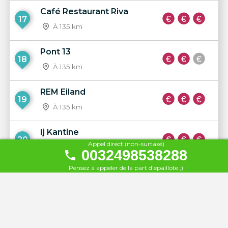
Café Restaurant Riva
17
À 135 km
Pont 13
18
À 135 km
REM Eiland
19
À 135 km
Ij Kantine
20
Appel direct (non-surtaxé)
À 135 km
0032498538288
Pensez à appeler de la part d'epaillote ;)
Pllek.ne (Beach)
21
À 135 km
Noordelitch Café
22
À 135 km