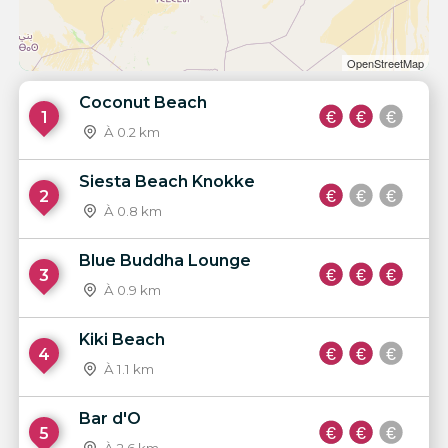
OpenStreetMap
Coconut Beach
1
À 0.2 km
Siesta Beach Knokke
2
À 0.8 km
Blue Buddha Lounge
3
À 0.9 km
Kiki Beach
4
À 1.1 km
Bar d'O
5
À 2.6 km