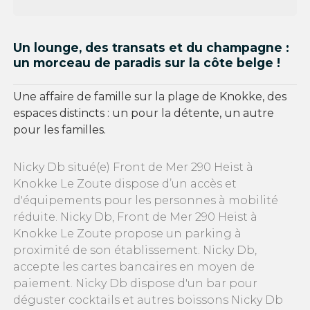
Un lounge, des transats et du champagne :
un morceau de paradis sur la côte belge !
Une affaire de famille sur la plage de Knokke, des
espaces distincts : un pour la détente, un autre
pour les familles.
Nicky Db situé(e) Front de Mer 290 Heist à
Knokke Le Zoute dispose d’un accès et
d'équipements pour les personnes à mobilité
réduite. Nicky Db, Front de Mer 290 Heist à
Knokke Le Zoute propose un parking à
proximité de son établissement. Nicky Db,
accepte les cartes bancaires en moyen de
paiement. Nicky Db dispose d'un bar pour
déguster cocktails et autres boissons Nicky Db