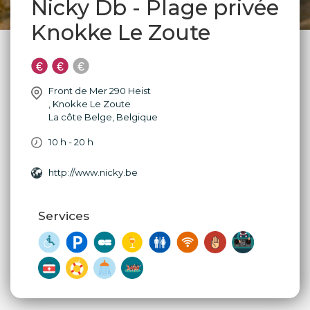
Nicky Db - Plage privée
Knokke Le Zoute
Front de Mer 290 Heist
,
Knokke Le Zoute
La côte Belge
,
Belgique
10 h - 20 h
http://www.nicky.be
Services