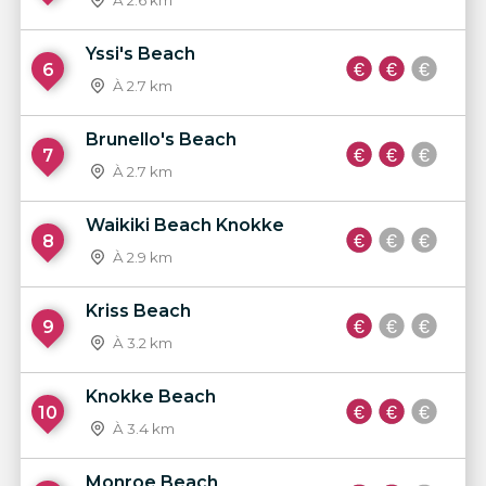
Yssi's Beach
6
À 2.7 km
Brunello's Beach
7
À 2.7 km
Waikiki Beach Knokke
8
À 2.9 km
Kriss Beach
9
À 3.2 km
Knokke Beach
10
À 3.4 km
Monroe Beach