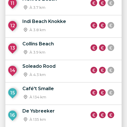
11
À 3.7 km
Indi Beach Knokke
12
À 3.8 km
Collins Beach
13
À 3.9 km
Soleado Rood
14
À 4.3 km
Café't Smalle
15
À 134 km
De Ysbreeker
16
À 135 km