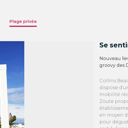
Plage privée
Se senti
Nouveau lieu
groovy des 
Collins Bea
dispose d’u
mobilité ré
Zoute propo
établisseme
en moyen de
pour dégust