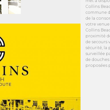
met à dispos
Collins Beac
commune de 
de la conso
votre venue
Collins Bea
proximité d
de secours v
sécurité, la
surveillée p
de douches p
proposées p