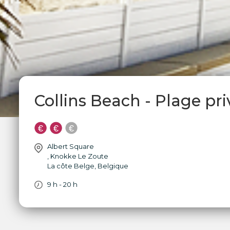
Collins Beach - Plage pr
Albert Square
,
Knokke Le Zoute
La côte Belge
,
Belgique
9 h - 20 h