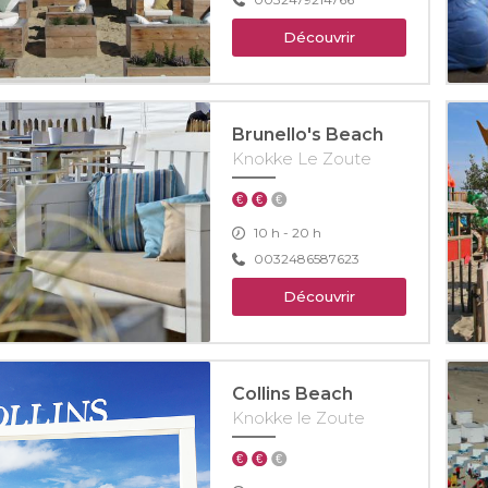
Découvrir
Brunello's Beach
Knokke Le Zoute
10 h - 20 h
0032486587623
Découvrir
Collins Beach
Knokke le Zoute