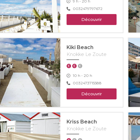
9 h - 20 h
0032479797672
Découvrir
Kiki Beach
Knokke Le Zoute
10 h - 20 h
0032473715588
Découvrir
Kriss Beach
Knokke Le Zoute