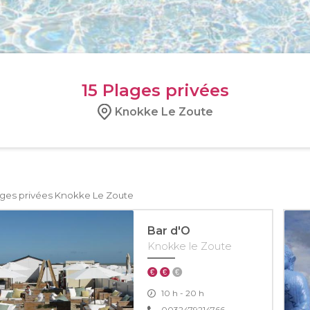
15
Plages privées
Knokke Le Zoute
ages privées Knokke Le Zoute
Bar d'O
Knokke le Zoute
10 h - 20 h
0032479214766