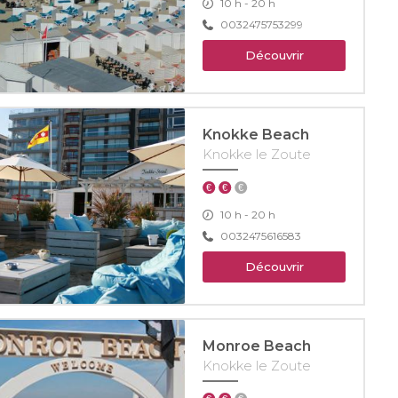
10 h - 20 h
0032475753299
Découvrir
Knokke Beach
Knokke le Zoute
10 h - 20 h
0032475616583
Découvrir
Monroe Beach
Knokke le Zoute