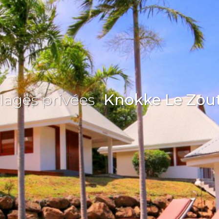
lages privées
Knokke Le Zou