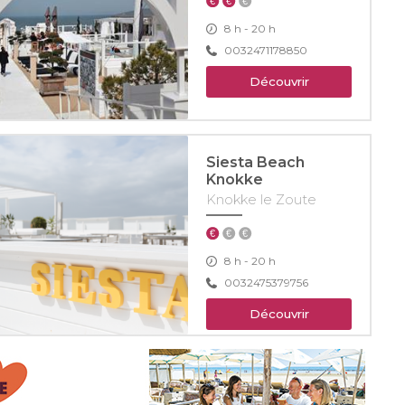
8 h - 20 h
0032471178850
Découvrir
Siesta Beach
Knokke
Knokke le Zoute
8 h - 20 h
0032475379756
Découvrir