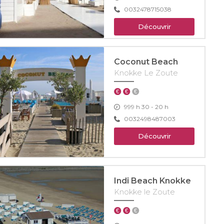
0032478715038
Découvrir
Coconut Beach
Knokke Le Zoute
999 h 30 - 20 h
0032498487003
Découvrir
Indi Beach Knokke
Knokke le Zoute