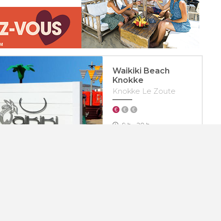
Waikiki Beach
Knokke
Knokke Le Zoute
9 h - 20 h
0032475667849
Découvrir