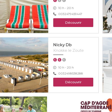
10 h - 20 h
0032479459447
Découvrir
Nicky Db
Knokke le Zoute
10 h - 20 h
0032498538288
Découvrir