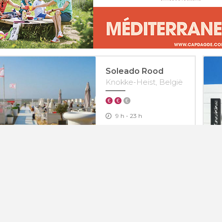
Soleado Rood
Knokke-Heist, België
9 h - 23 h
+32 (0)475 53 67 73
Découvrir
Yssi's Beach
Knokke le Zoute