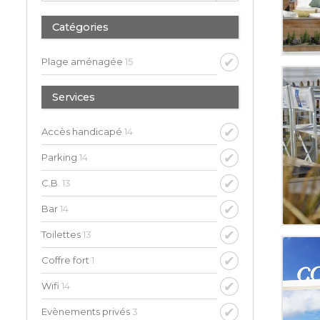
Catégories
Plage aménagée
15
Services
Accès handicapé
14
Parking
14
C.B.
13
Bar
14
Toilettes
13
Coffre fort
1
Wifi
14
Evènements privés
3