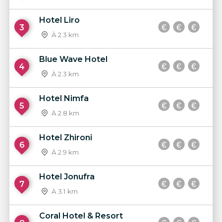
Hotel Liro
3
À 2.3 km
Blue Wave Hotel
4
À 2.3 km
Hotel Nimfa
5
À 2.8 km
Hotel Zhironi
6
À 2.9 km
Hotel Jonufra
7
À 3.1 km
Coral Hotel & Resort