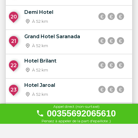
Demi Hotel
20
À 52 km
Grand Hotel Saranada
21
À 52 km
Hotel Brilant
22
À 52 km
Hotel Jaroal
23
À 52 km
Appel direct (non-surtaxé)
Hotel Delfini
00355692065610
24
À 52 km
Pensez à appeler de la part d'epaillote ;)
Hotel Maestral