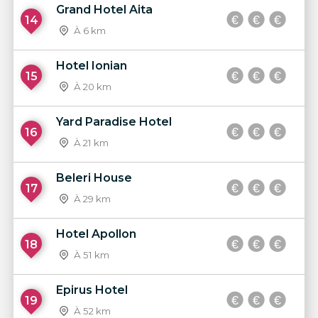
Grand Hotel Aita
14
À 6 km
Hotel Ionian
15
À 20 km
Yard Paradise Hotel
16
À 21 km
Beleri House
17
À 29 km
Hotel Apollon
18
À 51 km
Epirus Hotel
19
À 52 km