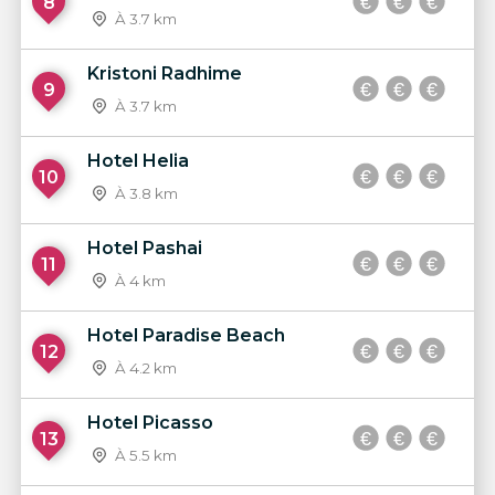
8
À 3.7 km
Kristoni Radhime
9
À 3.7 km
Hotel Helia
10
À 3.8 km
Hotel Pashai
11
À 4 km
Hotel Paradise Beach
12
À 4.2 km
Hotel Picasso
13
À 5.5 km