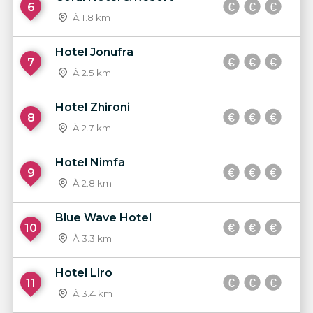
6
À 1.8 km
Hotel Jonufra
7
À 2.5 km
Hotel Zhironi
8
À 2.7 km
Hotel Nimfa
9
À 2.8 km
Blue Wave Hotel
10
À 3.3 km
Hotel Liro
11
À 3.4 km