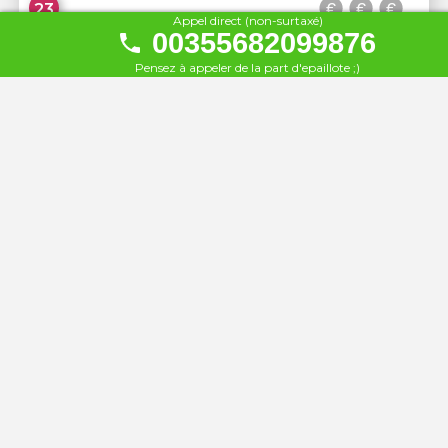
23
Appel direct (non-surtaxé)
À 49 km
00355682099876
Pensez à appeler de la part d'epaillote ;)
Hotel Delfini
24
À 49 km
Hotel Maestral
25
À 49 km
Hotel La Perla
26
À 49 km
Hotel Nertili
27
À 49 km
Bougainville Bay Apartments
28
À 49 km