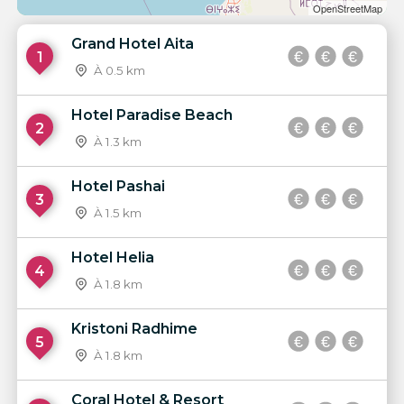
OpenStreetMap
Grand Hotel Aita
1
À 0.5 km
Hotel Paradise Beach
2
À 1.3 km
Hotel Pashai
3
À 1.5 km
Hotel Helia
4
À 1.8 km
Kristoni Radhime
5
À 1.8 km
Coral Hotel & Resort