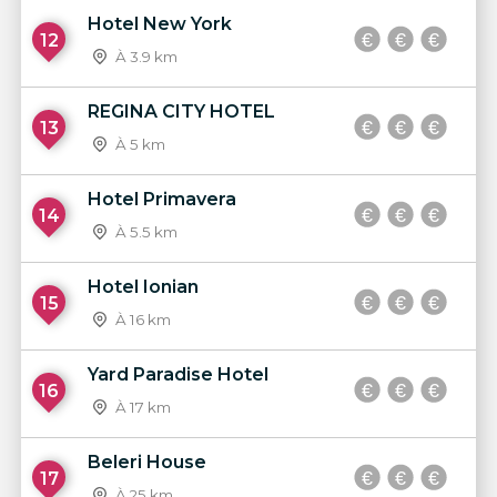
Hotel New York
12
À 3.9 km
REGINA CITY HOTEL
13
À 5 km
Hotel Primavera
14
À 5.5 km
Hotel Ionian
15
À 16 km
Yard Paradise Hotel
16
À 17 km
Beleri House
17
À 25 km