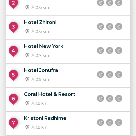
2
À 0.6 km
Hotel Zhironi
3
À 0.6 km
Hotel New York
4
À 0.7 km
Hotel Jonufra
5
À 0.9 km
Coral Hotel & Resort
6
À 1.5 km
Kristoni Radhime
7
À 1.5 km