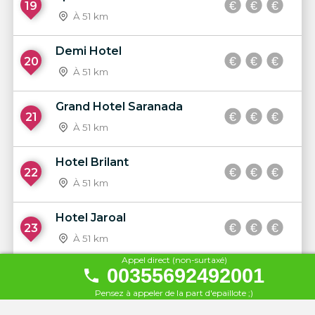
19
À 51 km
Demi Hotel
20
À 51 km
Grand Hotel Saranada
21
À 51 km
Hotel Brilant
22
À 51 km
Hotel Jaroal
23
À 51 km
Appel direct (non-surtaxé)
00355692492001
Hotel Delfini
24
Pensez à appeler de la part d'epaillote ;)
À 51 km