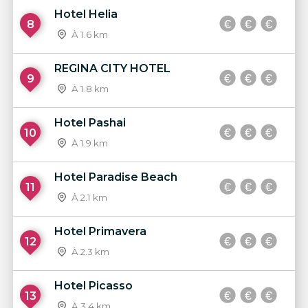
Hotel Helia
8
À 1.6 km
REGINA CITY HOTEL
9
À 1.8 km
Hotel Pashai
10
À 1.9 km
Hotel Paradise Beach
11
À 2.1 km
Hotel Primavera
12
À 2.3 km
Hotel Picasso
13
À 3.4 km