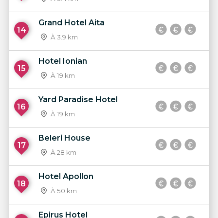
Grand Hotel Aita
14
À 3.9 km
Hotel Ionian
15
À 19 km
Yard Paradise Hotel
16
À 19 km
Beleri House
17
À 28 km
Hotel Apollon
18
À 50 km
Epirus Hotel