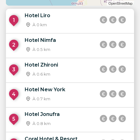
OpenStreetMap
Hotel Liro
1
À 0 km
Hotel Nimfa
2
À 0.5 km
Hotel Zhironi
3
À 0.6 km
Hotel New York
4
À 0.7 km
Hotel Jonufra
5
À 0.8 km
Coral Hotel & Resort