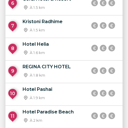
6
À 1.5 km
Kristoni Radhime
7
À 1.5 km
Hotel Helia
8
À 1.6 km
REGINA CITY HOTEL
9
À 1.8 km
Hotel Pashai
10
À 1.9 km
Hotel Paradise Beach
11
À 2 km