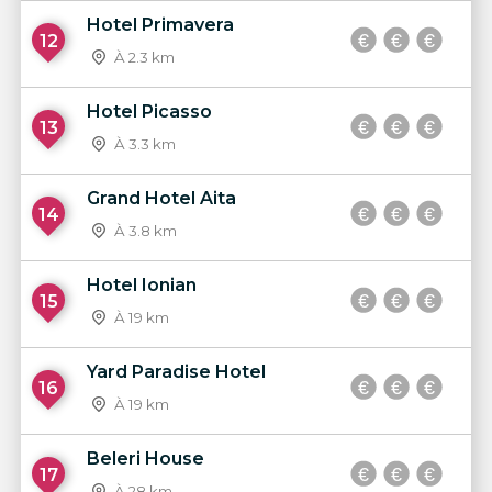
Hotel Primavera
12
À 2.3 km
Hotel Picasso
13
À 3.3 km
Grand Hotel Aita
14
À 3.8 km
Hotel Ionian
15
À 19 km
Yard Paradise Hotel
16
À 19 km
Beleri House
17
À 28 km