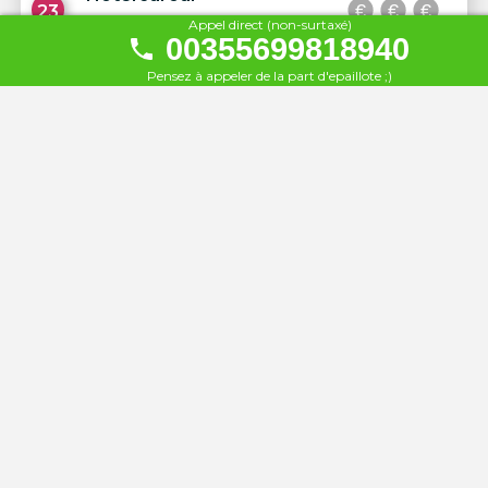
23
Appel direct (non-surtaxé)
À 51 km
00355699818940
Pensez à appeler de la part d'epaillote ;)
Hotel Delfini
24
À 51 km
Hotel Maestral
25
À 51 km
Hotel La Perla
26
À 51 km
Hotel Nertili
27
À 52 km
Bougainville Bay Apartments
28
À 52 km