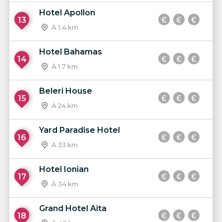
Hotel Apollon
13
À 1.4 km
Hotel Bahamas
14
À 1.7 km
Beleri House
15
À 24 km
Yard Paradise Hotel
16
À 33 km
Hotel Ionian
17
À 34 km
Grand Hotel Aita
18