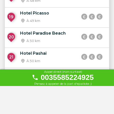
À 48 km
Hotel Picasso
19
À 49 km
Hotel Paradise Beach
20
À 50 km
Hotel Pashai
21
À 50 km
Appel direct (non-surtaxé)
Hotel Helia
0035585224925
22
À 50 km
Pensez à appeler de la part d'epaillote ;)
Kristoni Radhime
23
À 50 km
Coral Hotel & Resort