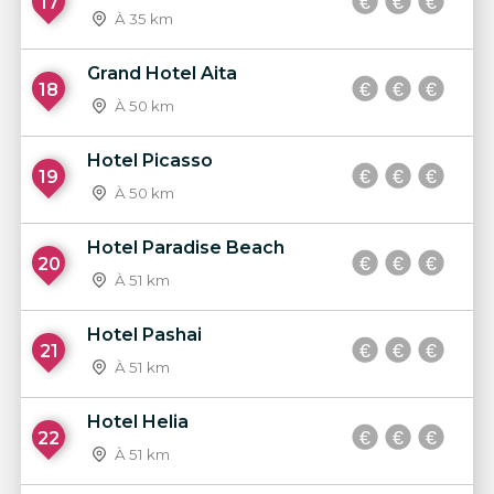
17
À 35 km
Grand Hotel Aita
18
À 50 km
Hotel Picasso
19
À 50 km
Hotel Paradise Beach
20
À 51 km
Hotel Pashai
21
À 51 km
Hotel Helia
22
À 51 km