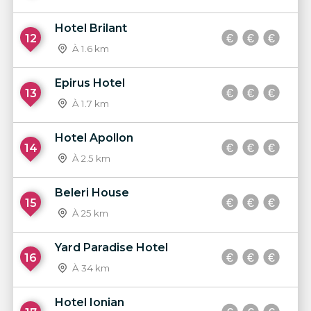
Hotel Brilant
12
À 1.6 km
Epirus Hotel
13
À 1.7 km
Hotel Apollon
14
À 2.5 km
Beleri House
15
À 25 km
Yard Paradise Hotel
16
À 34 km
Hotel Ionian