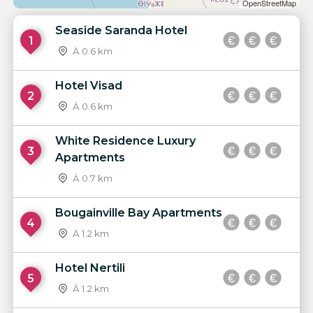
OpenStreetMap
Seaside Saranda Hotel
1
À 0.6 km
Hotel Visad
2
À 0.6 km
White Residence Luxury
3
Apartments
À 0.7 km
Bougainville Bay Apartments
4
À 1.2 km
Hotel Nertili
5
À 1.2 km