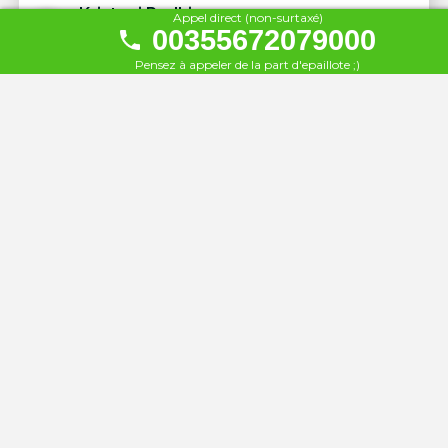
Kristoni Radhime
Appel direct (non-surtaxé)
23
00355672079000
À 52 km
Pensez à appeler de la part d'epaillote ;)
Coral Hotel & Resort
24
À 52 km
Hotel Jonufra
25
À 52 km
Hotel Zhironi
26
À 52 km
Hotel Nimfa
27
À 52 km
Hotel New York
28
À 53 km