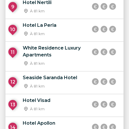
Hotel Nertili
9
À 81 km
Hotel La Perla
10
À 81 km
White Residence Luxury
11
Apartments
À 81 km
Seaside Saranda Hotel
12
À 81 km
Hotel Visad
13
À 81 km
Hotel Apollon
14