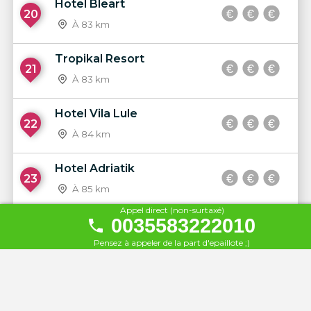
Hotel Bleart
20
À 83 km
Tropikal Resort
21
À 83 km
Hotel Vila Lule
22
À 84 km
Hotel Adriatik
23
À 85 km
Appel direct (non-surtaxé)
0035583222010
Hotel Primavera
24
Pensez à appeler de la part d'epaillote ;)
À 86 km
REGINA CITY HOTEL
25
À 86 km