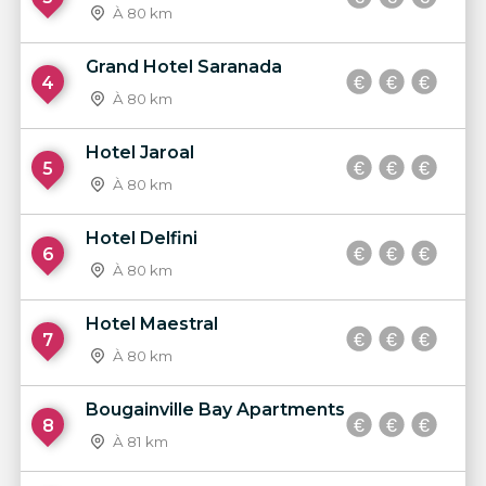
À 80 km
Grand Hotel Saranada
4
À 80 km
Hotel Jaroal
5
À 80 km
Hotel Delfini
6
À 80 km
Hotel Maestral
7
À 80 km
Bougainville Bay Apartments
8
À 81 km