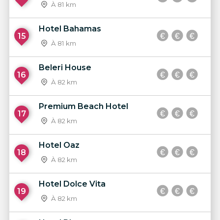
À 81 km
Hotel Bahamas
15
À 81 km
Beleri House
16
À 82 km
Premium Beach Hotel
17
À 82 km
Hotel Oaz
18
À 82 km
Hotel Dolce Vita
19
À 82 km