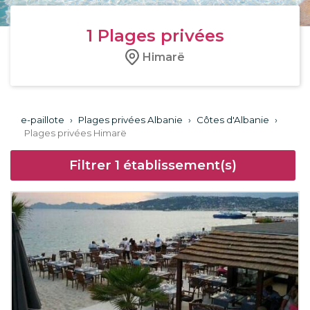
1
Plages privées
Himarë
e-paillote
›
Plages privées Albanie
›
Côtes d'Albanie
›
Plages privées Himarë
Filtrer
1
établissement(s)