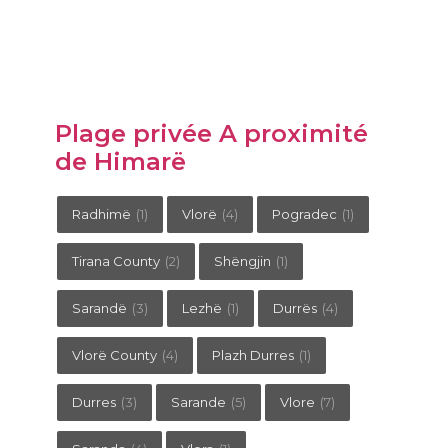
Plage privée A proximité
de Himarë
Radhimë
(1)
Vlorë
(4)
Pogradec
(1)
Tirana County
(2)
Shëngjin
(1)
Sarandë
(3)
Lezhë
(1)
Durrës
(4)
Vlorë County
(4)
Plazh Durres
(1)
Durres
(3)
Sarande
(5)
Vlore
(7)