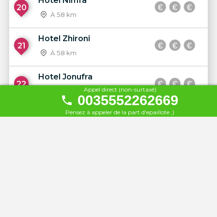
Hotel Nimfa
20
À 58 km
Hotel Zhironi
21
À 58 km
Hotel Jonufra
22
Appel direct (non-surtaxé)
À 58 km
0035552262669
Pensez à appeler de la part d'epaillote ;)
Coral Hotel & Resort
23
À 59 km
Kristoni Radhime
24
À 59 km
Hotel Helia
25
À 59 km