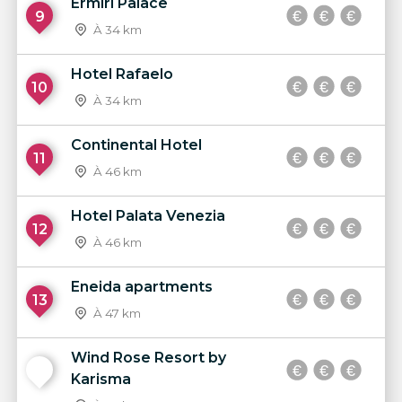
Ermiri Palace
9
À 34 km
Hotel Rafaelo
10
À 34 km
Continental Hotel
11
À 46 km
Hotel Palata Venezia
12
À 46 km
Eneida apartments
13
À 47 km
Wind Rose Resort by
14
Karisma