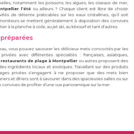
nelles, notamment les poissons, les algues, les oiseaux de mer,
ntpellier l’été
ou ailleurs ? Chaque client est libre de choisir
tés de détente praticables sur les eaux cristallines, qu’il soit
moniteurs se mettent généralement à disposition des convives
er à la planche à voile, au jet ski, au kitesurf et tant d’autres.
n préparées
'eau, vous pouvez savourer les délicieux mets concoctés par les
rivées avec différentes spécialités : françaises, asiatiques,
s
restaurants de plage à Montpellier
ou autres proposent des
des ingrédients locaux et exotiques. Travaillant sur des produits
 plages privées s’engagent à ne proposer que des mets bien
ners et dîners sont à savourer dans des spacieuses salles ou sur
 convives de profiter d’une vue panoramique sur la mer.