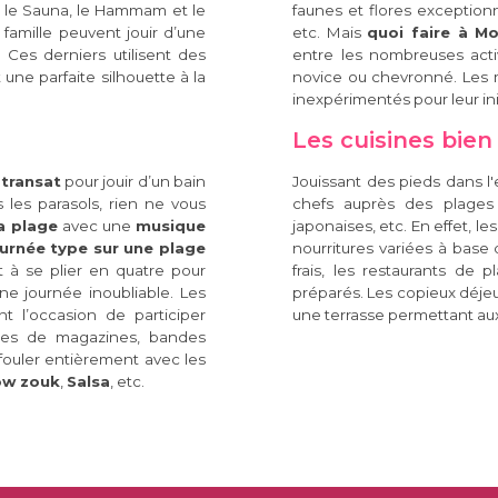
 le Sauna, le Hammam et le
faunes et flores exception
amille peuvent jouir d’une
etc. Mais
quoi faire à Mo
. Ces derniers utilisent des
entre les nombreuses activi
 une parfaite silhouette à la
novice ou chevronné. Les 
inexpérimentés pour leur initi
Les cuisines bie
 transat
pour jouir d’un bain
Jouissant des pieds dans l
 les parasols, rien ne vous
chefs auprès des plages p
la plage
avec une
musique
japonaises, etc. En effet, le
urnée type sur une plage
nourritures variées à base 
 à se plier en quatre pour
frais, les restaurants de
ne journée inoubliable. Les
préparés. Les copieux déjeu
t l’occasion de participer
une terrasse permettant aux
tures de magazines, bandes
fouler entièrement avec les
ow zouk
,
Salsa
, etc.