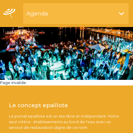
Agenda
Restaurants bord de l'eau
Page invalide
Le concept epaillote
Le portail epaillote est un site libre et indépendant. Notre
seul critère : établissements au bord de l'eau avec un
service de restauration digne de ce nom.