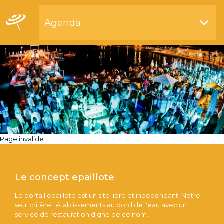
Agenda
Restaurants bord de l'eau
Page invalide
Le concept epaillote
Le portail epaillote est un site libre et indépendant. Notre
seul critère : établissements au bord de l'eau avec un
service de restauration digne de ce nom.