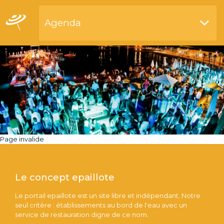
Agenda
Restaurants bord de l'eau
Page invalide
Le concept epaillote
Le portail epaillote est un site libre et indépendant. Notre
seul critère : établissements au bord de l'eau avec un
service de restauration digne de ce nom.