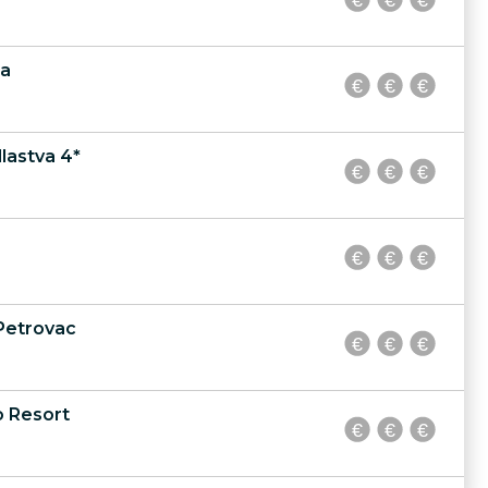
ra
lastva 4*
Petrovac
o Resort