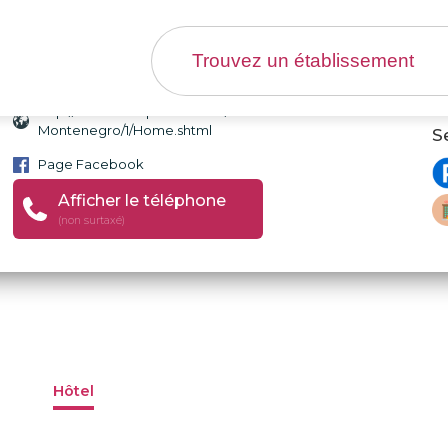
http://www.hotelprincess.me/Hotel-Princess-
Montenegro/1/Home.shtml
S
Page Facebook
Afficher le téléphone
(non surtaxé)
Hôtel