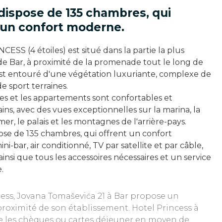
 dispose de 135 chambres, qui
 un confort moderne.
ESS (4 étoiles) est situé dans la partie la plus
de Bar, à proximité de la promenade tout le long de
 est entouré d'une végétation luxuriante, complexe de
e sport terraines.
s et les appartements sont confortables et
ns, avec des vues exceptionnelles sur la marina, la
mer, le palais et les montagnes de l'arrière-pays.
pose de 135 chambres, qui offrent un confort
i-bar, air conditionné, TV par satellite et par câble,
 ainsi que tous les accessoires nécessaires et un service
.
cess, Jovana Tomaševića 21 à Bar propose un
roximité de son établissement. Hotel Princess à
e les chèques ou cartes déjeuner en moyen de