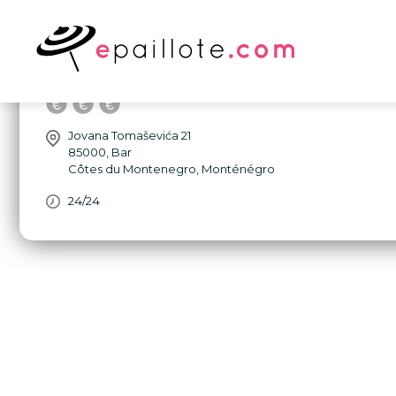
Hotel Princess - Hôtel Bar
Jovana Tomaševića 21
85000
,
Bar
Côtes du Montenegro
,
Monténégro
24/24