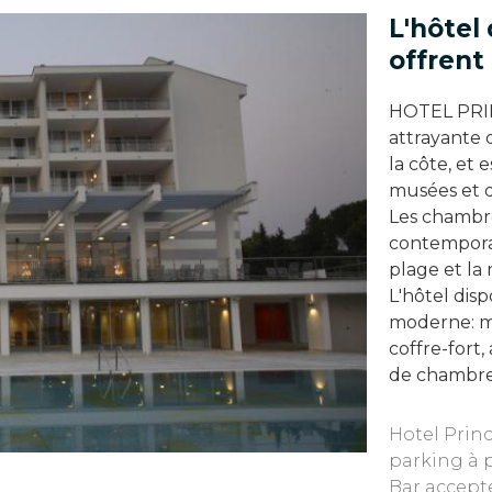
L'hôtel
offrent
HOTEL PRINC
attrayante 
la côte, et
musées et d
Les chambre
contemporai
plage et la 
L'hôtel dis
moderne: min
coffre-fort,
de chambre
Hotel Prin
parking à p
Bar accept