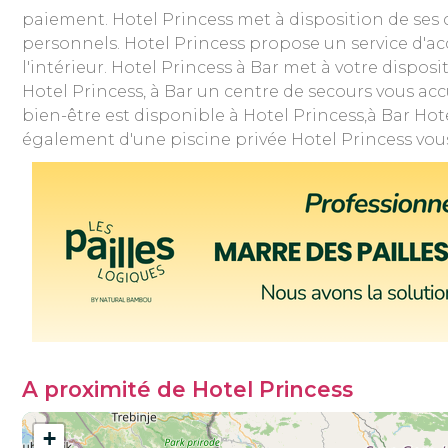
paiement. Hotel Princess met à disposition de ses cli
personnels. Hotel Princess propose un service d'ac
l'intérieur. Hotel Princess à Bar met à votre dispo
Hotel Princess, à Bar un centre de secours vous acc
bien-être est disponible à Hotel Princess,à Bar Ho
également d'une piscine privée Hotel Princess vous
A proximité de Hotel Princess
+