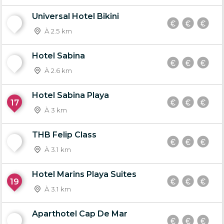
Universal Hotel Bikini
15
À 2.5 km
Hotel Sabina
16
À 2.6 km
Hotel Sabina Playa
17
À 3 km
THB Felip Class
18
À 3.1 km
Hotel Marins Playa Suites
19
À 3.1 km
Aparthotel Cap De Mar
20