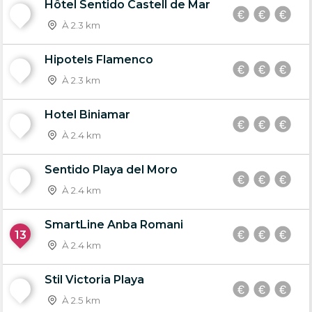
Hôtel Sentido Castell de Mar
9
À 2.3 km
Hipotels Flamenco
10
À 2.3 km
Hotel Biniamar
11
À 2.4 km
Sentido Playa del Moro
12
À 2.4 km
SmartLine Anba Romani
13
À 2.4 km
Stil Victoria Playa
14
À 2.5 km