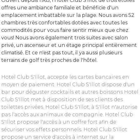
Ouvert depuis 1965, l'Hôtel Club S'Illot de trois étoiles
offres une ambiance familiale et bénéficie d'un
emplacement imbattable sur la plage. Nous avons 52
chambres très confortables dotées avec toutes les
commodités pour vous faire sentir mieux que chez
vous! Nous avons également trois suites avec salon
privé, un ascenseur et un étage principal entièrement
climatisé. Et ce n'est pas tout, il ya aussi plusieurs
terrains de golf très proches de l'hôtel.
Hotel Club S'Illot, accepte les cartes bancaires en
moyen de paiement. Hotel Club S'Illot dispose d'un
bar pour déguster cocktails et autres boissons Hotel
Club S'Illot met à disposition de ses clients des
toilettes privées. Hotel Club S'Illot, à S'Illot n'autorise
pas l'accès aux animaux de compagnie. Hotel Club
S'Illot propose l'accès à un coffre fort afin de
sécuriser vos effets personnels. Hotel Club S'Illot
propose un service d'accès à internet sur la