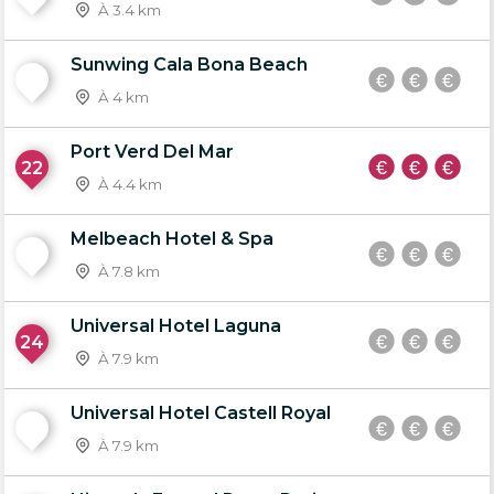
À 3.4 km
Sunwing Cala Bona Beach
21
À 4 km
Port Verd Del Mar
22
À 4.4 km
Melbeach Hotel & Spa
23
À 7.8 km
Universal Hotel Laguna
24
À 7.9 km
Universal Hotel Castell Royal
25
À 7.9 km