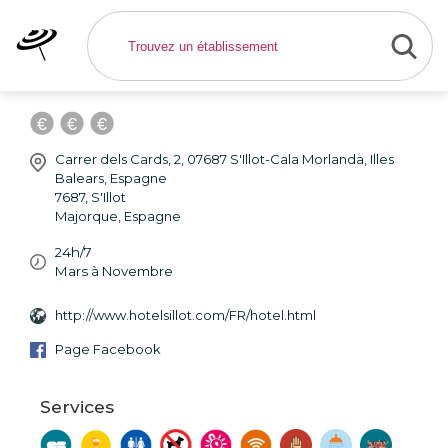
Hotel Club S'Illot - Hôtel
S'Illot
Carrer dels Cards, 2, 07687 S'Illot-Cala Morlanda, Illes
Balears, Espagne
7687
,
S'Illot
Majorque
,
Espagne
24h/7
Mars à Novembre
http://www.hotelsillot.com/FR/hotel.html
Page Facebook
Services