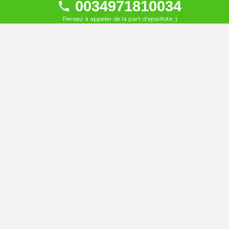
0034971810034
À 11 km
Pensez à appeler de la part d'epaillote ;)
Hotel Serrano Palace
32
À 11 km
THB Cala Lliteras
33
À 12 km
Appart’hôtel Roc Las Rocas
34
À 17 km
Hotel Sa Roqueta
35
À 20 km
JS Can Picafort
36
À 21 km