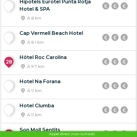
Hipotels Eurotel Punta Rotja
26
Hotel & SPA
À 8 km
Cap Vermell Beach Hotel
27
À 8.1 km
Hôtel Roc Carolina
28
À 9.7 km
Hotel Na Forana
29
À 11 km
Hotel Clumba
30
À 11 km
Son Moll Sentits
31
Appel direct (non-surtaxé)