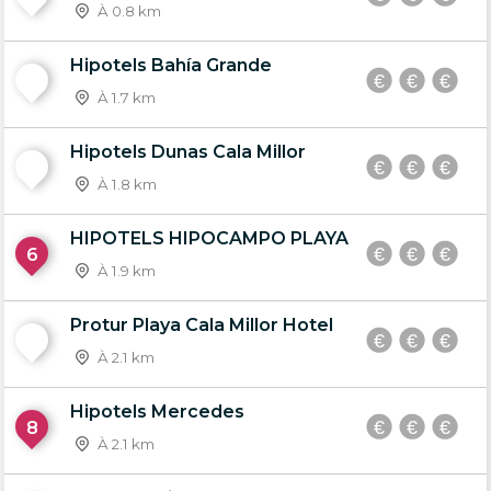
À 0.8 km
Hipotels Bahía Grande
4
À 1.7 km
Hipotels Dunas Cala Millor
5
À 1.8 km
HIPOTELS HIPOCAMPO PLAYA
6
À 1.9 km
Protur Playa Cala Millor Hotel
7
À 2.1 km
Hipotels Mercedes
8
À 2.1 km