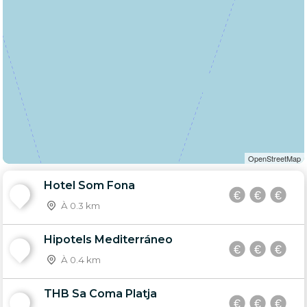
OpenStreetMap
Hotel Som Fona
1
À 0.3 km
Hipotels Mediterráneo
2
À 0.4 km
THB Sa Coma Platja
3