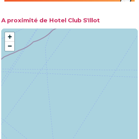
A proximité de Hotel Club S'Illot
+
−