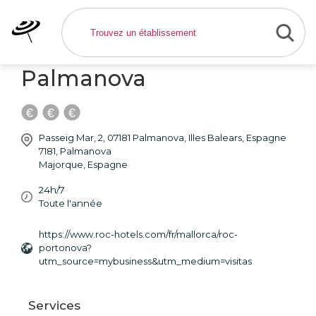
Appartements Roc
Portonova - Hôtel
Palmanova
Passeig Mar, 2, 07181 Palmanova, Illes Balears, Espagne
7181
,
Palmanova
Majorque
,
Espagne
24h/7
Toute l'année
https://www.roc-hotels.com/fr/mallorca/roc-
portonova?
utm_source=mybusiness&utm_medium=visitas
Services