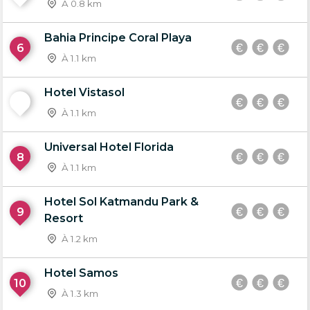
À 0.8 km
Bahia Principe Coral Playa
6
À 1.1 km
Hotel Vistasol
7
À 1.1 km
Universal Hotel Florida
8
À 1.1 km
Hotel Sol Katmandu Park &
9
Resort
À 1.2 km
Hotel Samos
10
À 1.3 km