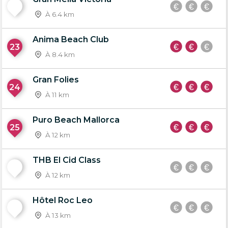
22
À 6.4 km
Anima Beach Club
23
À 8.4 km
Gran Folies
24
À 11 km
Puro Beach Mallorca
25
À 12 km
THB El Cid Class
26
À 12 km
Hôtel Roc Leo
27
À 13 km