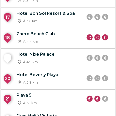
À 3.4 km
Hotel Bon Sol Resort & Spa
17
À 3.6 km
Zhero Beach Club
18
À 4.4 km
Hotel Nixe Palace
19
À 4.9 km
Hotel Beverly Playa
20
À 5.8 km
Playa 5
21
À 6.1 km
Gran Meliá Victoria