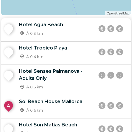
OpenStreetMap
Hotel Agua Beach
1
À 0.3 km
Hotel Tropico Playa
2
À 0.4 km
Hotel Senses Palmanova -
3
Adults Only
À 0.5 km
Sol Beach House Mallorca
4
À 0.6 km
Hotel Son Matias Beach
5