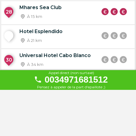
Mhares Sea Club
28
À 15 km
Hotel Esplendido
29
À 21 km
Universal Hotel Cabo Blanco
30
À 34 km
Appel direct (non-surtaxé)
0034971681512
The Royal Beach
31
Pensez à appeler de la part d'epaillote ;)
À 44 km
Iberostar Albufera Playa
32
À 44 km
Playa Garden Hotel & Spa
33