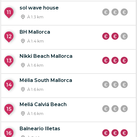
sol wave house
11
À 1.3 km
BH Mallorca
12
À 1.4 km
Nikki Beach Mallorca
13
À 1.6 km
Mélia South Mallorca
14
À 1.6 km
Meliá Calviá Beach
15
À 1.6 km
Balneario Illetas
16