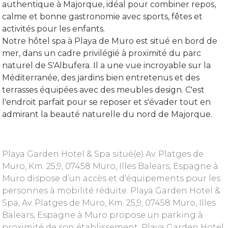
authentique à Majorque, idéal pour combiner repos,
calme et bonne gastronomie avec sports, fêtes et
activités pour les enfants.
Notre hôtel spa à Playa de Muro est situé en bord de
mer, dans un cadre privilégié à proximité du parc
naturel de S'Albufera. Il a une vue incroyable sur la
Méditerranée, des jardins bien entretenus et des
terrasses équipées avec des meubles design. C'est
l'endroit parfait pour se reposer et s'évader tout en
admirant la beauté naturelle du nord de Majorque.
Playa Garden Hotel & Spa situé(e) Av. Platges de
Muro, Km. 25,9, 07458 Muro, Illes Balears, Espagne à
Muro dispose d’un accès et d'équipements pour les
personnes à mobilité réduite. Playa Garden Hotel &
Spa, Av. Platges de Muro, Km. 25,9, 07458 Muro, Illes
Balears, Espagne à Muro propose un parking à
proximité de son établissement. Playa Garden Hotel