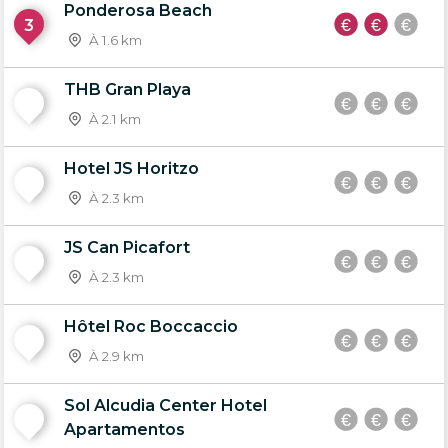
Ponderosa Beach
3
À 1.6 km
THB Gran Playa
4
À 2.1 km
Hotel JS Horitzo
5
À 2.3 km
JS Can Picafort
6
À 2.3 km
Hôtel Roc Boccaccio
7
À 2.9 km
Sol Alcudia Center Hotel
8
Apartamentos