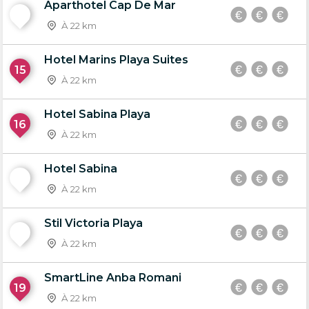
Aparthotel Cap De Mar
14
À 22 km
Hotel Marins Playa Suites
15
À 22 km
Hotel Sabina Playa
16
À 22 km
Hotel Sabina
17
À 22 km
Stil Victoria Playa
18
À 22 km
SmartLine Anba Romani
19
À 22 km