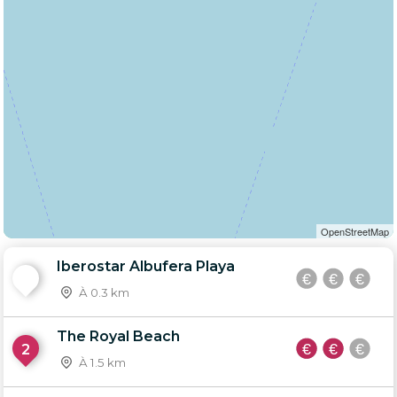
OpenStreetMap
Iberostar Albufera Playa
1
À 0.3 km
The Royal Beach
2
À 1.5 km