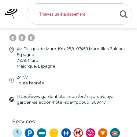
Playa Garden Hotel &
Spa - Hôtel Muro
Av. Platges de Muro, Km. 25,9, 07458 Muro, Illes Balears,
Espagne
7458
,
Muro
Majorque
,
Espagne
24h/7
Toute l'année
https://www.gardenhotels.com/en/majorca/playa-
garden-selection-hotel-spa/#popup_309447
Services