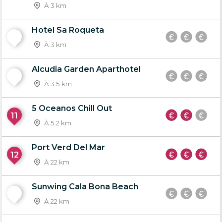
À 3 km
Hotel Sa Roqueta
9
À 3 km
Alcudia Garden Aparthotel
10
À 3.5 km
5 Oceanos Chill Out
11
À 5.2 km
Port Verd Del Mar
12
À 22 km
Sunwing Cala Bona Beach
13
À 22 km