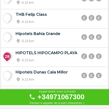
À 22 km
THB Felip Class
26
À 22 km
Hipotels Bahía Grande
27
À 23 km
HIPOTELS HIPOCAMPO PLAYA
28
À 23 km
Hipotels Dunas Cala Millor
29
À 23 km
Hipotels Flamenco
Appel direct (non-surtaxé)
+34971067300
30
À 23 km
Pensez à appeler de la part d'epaillote ;)