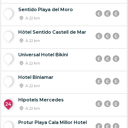
Sentido Playa del Moro
20
À 22 km
Hôtel Sentido Castell de Mar
21
À 22 km
Universal Hotel Bikini
22
À 22 km
Hotel Biniamar
23
À 22 km
Hipotels Mercedes
24
À 22 km
Protur Playa Cala Millor Hotel
25