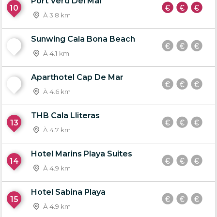
Port Verd Del Mar
10
À 3.8 km
Sunwing Cala Bona Beach
11
À 4.1 km
Aparthotel Cap De Mar
12
À 4.6 km
THB Cala Lliteras
13
À 4.7 km
Hotel Marins Playa Suites
14
À 4.9 km
Hotel Sabina Playa
15
À 4.9 km