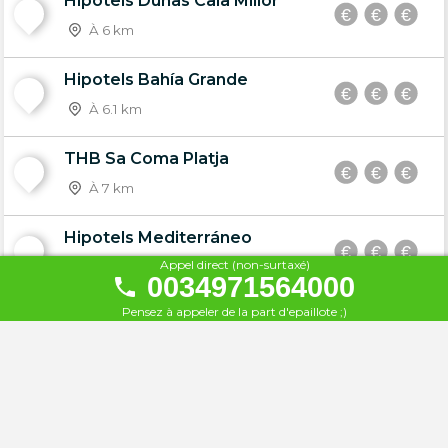
Hipotels Dunas Cala Millor
27
À 6 km
Hipotels Bahía Grande
28
À 6.1 km
THB Sa Coma Platja
29
À 7 km
Hipotels Mediterráneo
30
Appel direct (non-surtaxé)
À 7.4 km
0034971564000
Pensez à appeler de la part d'epaillote ;)
Hotel Som Fona
31
À 7.5 km
Hotel Club S'Illot
32
À 7.8 km