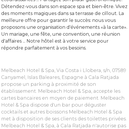
Détendez-vous dans son espace spa et bien-être. Vivez
des moments magiques dans sa terrasse de cillout. La
meilleure offre pour garantir le succès: nous vous
proposons une organisation d'événements «à la carte».
Un mariage, une fête, une convention, une réunion
d'affaires ... Notre hôtel est à votre service pour
répondre parfaitement à vos besoins.
Melbeach Hotel & Spa, Via Costa i Llobera, s/n, 07589
Canyamel, Islas Baleares, Espagne à Cala Ratjada
propose un parking à proximité de son
établissement. Melbeach Hotel & Spa, accepte les
cartes bancaires en moyen de paiement. Melbeach
Hotel & Spa dispose d'un bar pour déguster
cocktails et autres boissons Melbeach Hotel & Spa
met à disposition de ses clients des toilettes privées.
Melbeach Hotel & Spa, à Cala Ratjada n'autorise pas