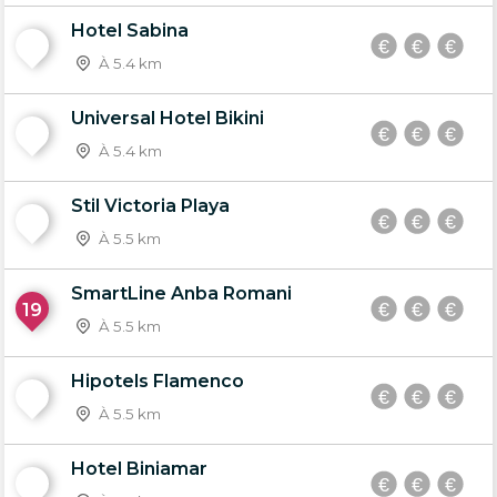
Hotel Sabina
16
À 5.4 km
Universal Hotel Bikini
17
À 5.4 km
Stil Victoria Playa
18
À 5.5 km
SmartLine Anba Romani
19
À 5.5 km
Hipotels Flamenco
20
À 5.5 km
Hotel Biniamar
21