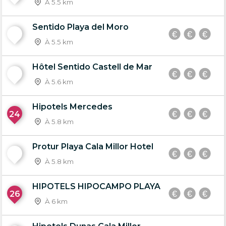
À 5.5 km
Sentido Playa del Moro
22
À 5.5 km
Hôtel Sentido Castell de Mar
23
À 5.6 km
Hipotels Mercedes
24
À 5.8 km
Protur Playa Cala Millor Hotel
25
À 5.8 km
HIPOTELS HIPOCAMPO PLAYA
26
À 6 km