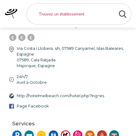
Melbeach Hotel & Spa -
Hôtel Cala Ratjada
Via Costa i Llobera, s/n, 07589 Canyamel, Islas Baleares,
Espagne
07589
,
Cala Ratjada
Majorque
,
Espagne
24h/7
Avril à Octobre
http://hotelmelbeach.com/hotel.php?lng=es
Page Facebook
Services