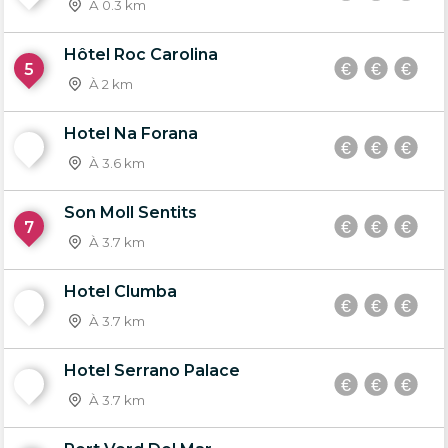
À 0.3 km
Hôtel Roc Carolina
5
À 2 km
Hotel Na Forana
6
À 3.6 km
Son Moll Sentits
7
À 3.7 km
Hotel Clumba
8
À 3.7 km
Hotel Serrano Palace
9
À 3.7 km