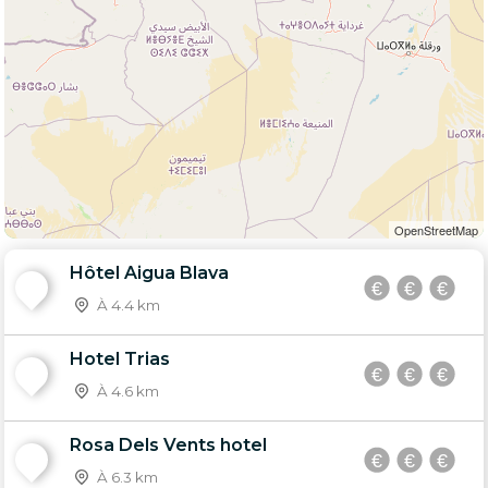
OpenStreetMap
Hôtel Aigua Blava
1
À 4.4 km
Hotel Trias
2
À 4.6 km
Rosa Dels Vents hotel
3
À 6.3 km