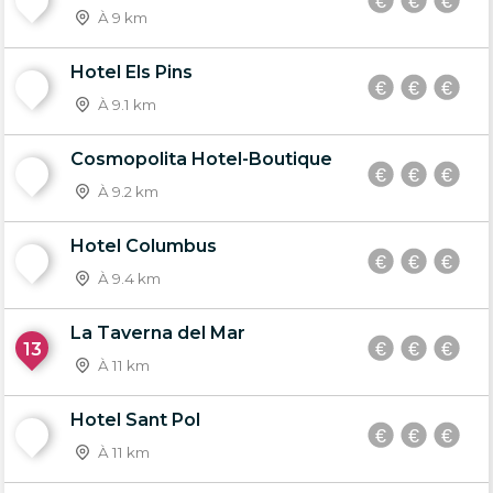
9
À 9 km
Hotel Els Pins
10
À 9.1 km
Cosmopolita Hotel-Boutique
11
À 9.2 km
Hotel Columbus
12
À 9.4 km
La Taverna del Mar
13
À 11 km
Hotel Sant Pol
14
À 11 km