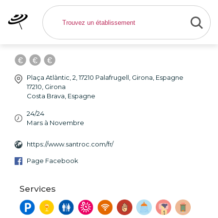
Sant Roc Hotel - Hôtel
Girona
Plaça Atlàntic, 2, 17210 Palafrugell, Girona, Espagne
17210
,
Girona
Costa Brava
,
Espagne
24/24
Mars à Novembre
https://www.santroc.com/fr/
Page Facebook
Services