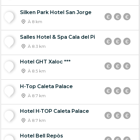
Silken Park Hotel San Jorge
4
À 8 km
Salles Hotel & Spa Cala del Pi
5
À 8.3 km
Hotel GHT Xaloc ***
6
À 8.5 km
H-Top Caleta Palace
7
À 8.7 km
Hotel H·TOP Caleta Palace
8
À 8.7 km
Hotel Bell Repòs