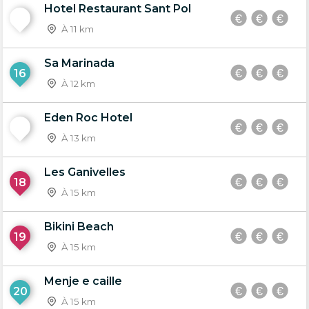
Hotel Restaurant Sant Pol
15
À 11 km
Sa Marinada
16
À 12 km
Eden Roc Hotel
17
À 13 km
Les Ganivelles
18
À 15 km
Bikini Beach
19
À 15 km
Menje e caille
20
À 15 km