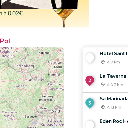
 Pol
Hotel Sant 
1
À 0 km
La Taverna 
2
À 0.3 km
Sa Marinad
3
À 1.1 km
Eden Roc H
4