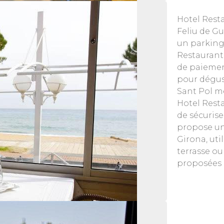
Hotel Resta
Feliu de Gu
un parking
Restaurant
de paiemen
pour dégust
Sant Pol me
Hotel Resta
de sécurise
propose un
Girona, ut
terrasse ou
proposées 