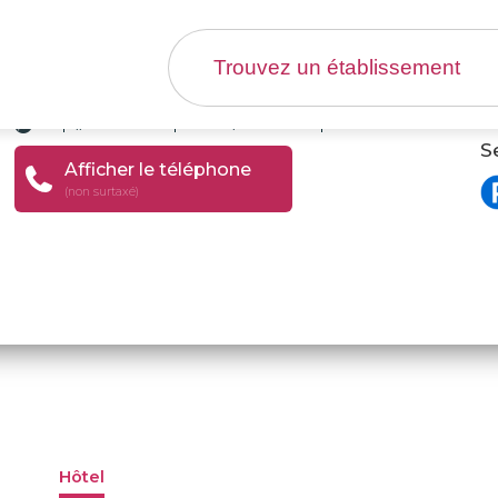
 - Hôtel Girona
http://en.hotelsantpol.com/activitats.aspx
S
Afficher le téléphone
(non surtaxé)
Hôtel