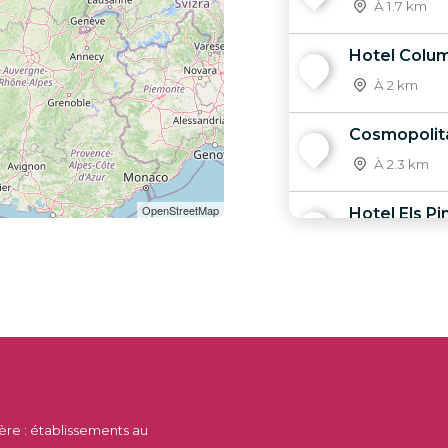
À 1.7 km
Hotel Colu
5
À 2 km
Cosmopolit
6
À 2.3 km
OpenStreetMap
Hotel Els Pi
7
À 2.3 km
Hotel Bell 
8
À 2.4 km
Hotel H·TOP
9
À 2.8 km
tère : établissements au