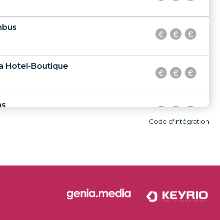
mbus
a Hotel-Boutique
ns
Code d'intégration
Repòs
 Caleta Palace