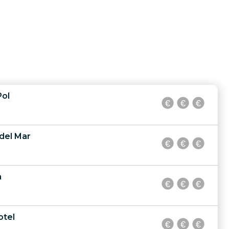
Pol
del Mar
a
otel