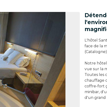
Détende
l'envir
magnifi
L'hôtel Sant
face de la 
(Catalogne)
Notre hôtel
vue sur la m
Toutes les 
chauffage c
coffre-fort 
minibar, d'
d'un grand 