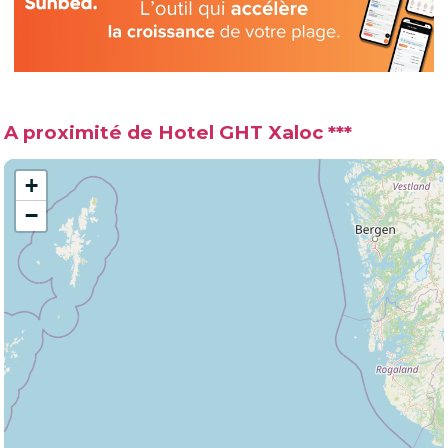
A proximité de Hotel GHT Xaloc ***
+
−