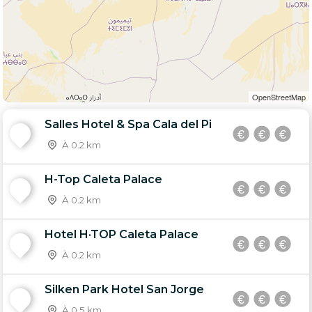
OpenStreetMap
Salles Hotel & Spa Cala del Pi
1
À 0.2 km
H-Top Caleta Palace
2
À 0.2 km
Hotel H·TOP Caleta Palace
3
À 0.2 km
Silken Park Hotel San Jorge
4
À 0.5 km