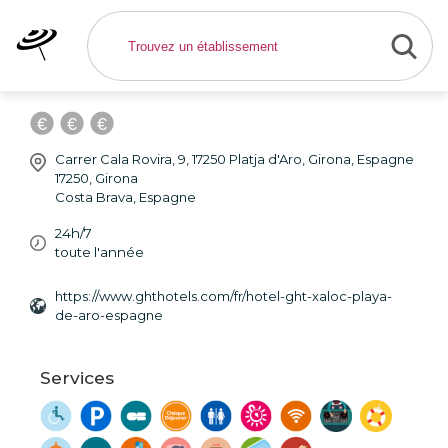
Hotel GHT Xaloc *** -
Hôtel Girona
Carrer Cala Rovira, 9, 17250 Platja d'Aro, Girona, Espagne
17250
,
Girona
Costa Brava
,
Espagne
24h/7
toute l'année
https://www.ghthotels.com/fr/hotel-ght-xaloc-playa-
de-aro-espagne
Services