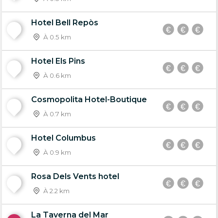
Hotel Bell Repòs
5
À 0.5 km
Hotel Els Pins
6
À 0.6 km
Cosmopolita Hotel-Boutique
7
À 0.7 km
Hotel Columbus
8
À 0.9 km
Rosa Dels Vents hotel
9
À 2.2 km
La Taverna del Mar