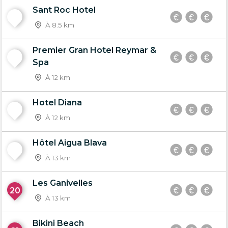
Sant Roc Hotel
16
À 8.5 km
Premier Gran Hotel Reymar &
17
Spa
À 12 km
Hotel Diana
18
À 12 km
Hôtel Aigua Blava
19
À 13 km
Les Ganivelles
20
À 13 km
Bikini Beach