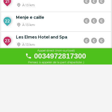
21
À 13 km
Menje e caille
22
À 13 km
Les Elmes Hotel and Spa
23
À 13 km
Appel direct (non-surtaxé)
0034972817300
Tropical jump
24
Pensez à appeler de la part d'epaillote ;)
À 13 km
Beach Club Cala Llevadó
25
À 14 km
Hotel Santa Marta
26
À 20 km